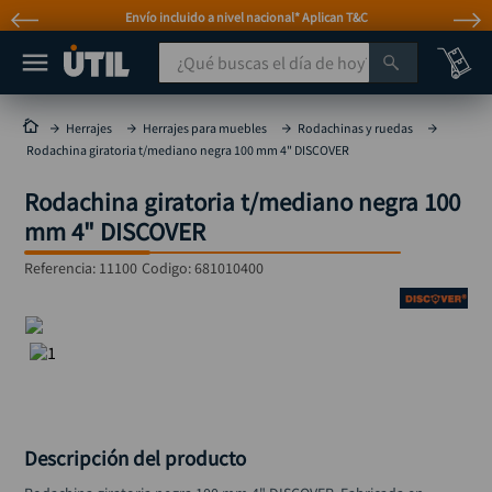
Envío incluido a nivel nacional* Aplican T&C
¿Qué buscas el día de hoy?
TÉRMINOS MÁS BUSCADOS
Herrajes
Herrajes para muebles
Rodachinas y ruedas
Rodachina giratoria t/mediano negra 100 mm 4" DISCOVER
taladro
1
.
Rodachina giratoria t/mediano negra 100
taladros pulidoras
2
.
mm 4" DISCOVER
compresor
3
.
Referencia
:
11100
Codigo:
681010400
sierra circular
4
.
ruteadora
5
.
broca
6
.
hidrolavadora
7
.
rueda
8
.
Descripción del producto
taladro inalámbrico
9
.