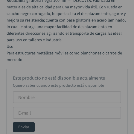
Rodachina giratoria negra 100 mm 4" DISCOVER. Fabricada en 
alicate
10
.
materiales de alta calidad para una mayor vida útil. Con rueda en 
caucho negro corrugado, lo que facilita el desplazamiento, agarre y 
mejora su resistencia; cuenta con base giratoria en acero laminado, 
lo cual le otorga una mayor facilidad de desplazamiento en 
diferentes direcciones agilizando el transporte de cargas. Es ideal 
para uso en talleres e industria. 

Uso

Para estructuras metálicas móviles como planchones o carros de 
mercado.
Este producto no está disponible actualmente
Quiero saber cuando este producto está disponible
Enviar