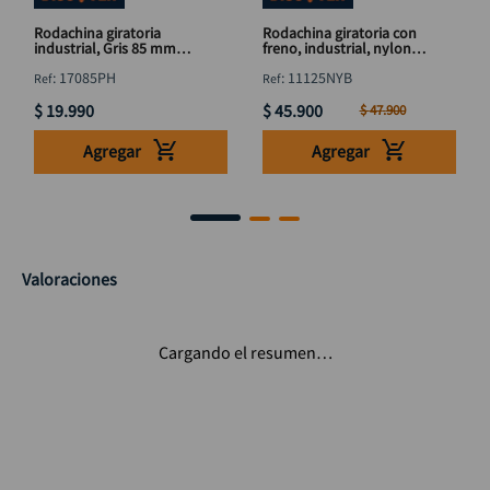
Rodachina giratoria
Rodachina giratoria con
industrial, Gris 85 mm
freno, industrial, nylon
3.1/2" DISCOVER
125 mm 5" DISCOVER
:
17085PH
:
11125NYB
$
19
.
990
$
45
.
900
$
47
.
900
Agregar
Agregar
Valoraciones
Cargando el resumen…