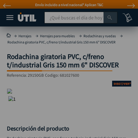
Envío incluido a nivel nacional* Aplican T&C
¿Qué buscas el día de hoy?
TÉRMINOS MÁS BUSCADOS
Herrajes
Herrajes para muebles
Rodachinas y ruedas
Rodachina giratoria PVC, c/freno t/industrial Gris 150 mm 6" DISCOVER
taladro
1
.
Rodachina giratoria PVC, c/freno
taladros pulidoras
2
.
t/industrial Gris 150 mm 6" DISCOVER
compresor
3
.
Referencia
:
29150GB
Codigo:
681027600
llave
4
.
sierra circular
5
.
ruteadora
6
.
broca
7
.
hidrolavadora
8
.
Descripción del producto
rueda
9
.