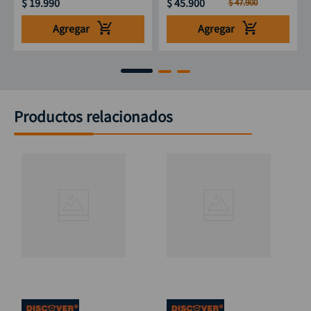
$
19
.
990
$
45
.
900
$
47
.
900
Agregar
Agregar
Productos relacionados