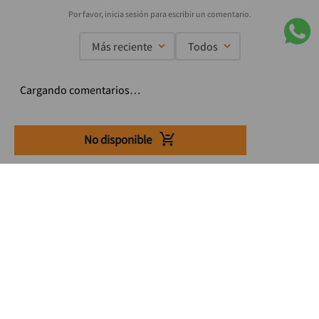
Más reciente
Todos
Cargando comentarios…
No disponible
Suscríbete a nuestro Newsletter
Se el primero en enterarte de nuestras ofertas, lanzamientos y
consejos para tu trabajo
Acepto los Término y condiciones
Suscribirme
Medios de pago