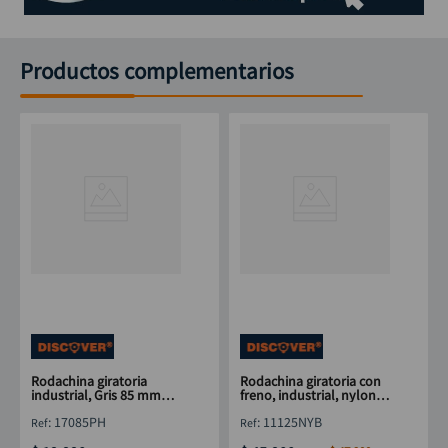
Productos complementarios
Rodachina giratoria
Rodachina giratoria con
industrial, Gris 85 mm
freno, industrial, nylon
3.1/2" DISCOVER
125 mm 5" DISCOVER
:
17085PH
:
11125NYB