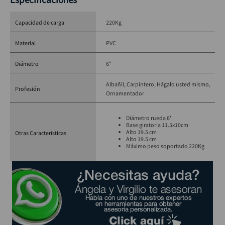
Capacidad de carga
220Kg
Material
PVC
Diámetro
6"
Albañil
Carpintero
Hágalo usted mismo
Profesión
Ornamentador
Diámetro rueda 6''
Base giratoria 11.5x10cm
Alto 19.5 cm
Otras Características
Alto 19.5 cm
Máximo peso soportado 220Kg