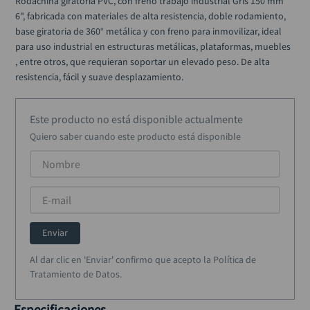
Rodachina giratoria PVC, con freno trabajo industrial Gris 150 mm 
alicate
10
.
6", fabricada con materiales de alta resistencia, doble rodamiento, 
base giratoria de 360° metálica y con freno para inmovilizar, ideal 
para uso industrial en estructuras metálicas, plataformas, muebles 
, entre otros, que requieran soportar un elevado peso. De alta 
resistencia, fácil y suave desplazamiento.
Este producto no está disponible actualmente
Quiero saber cuando este producto está disponible
Enviar
Al dar clic en 'Enviar' confirmo que acepto la Política de
Tratamiento de Datos.
Especificaciones