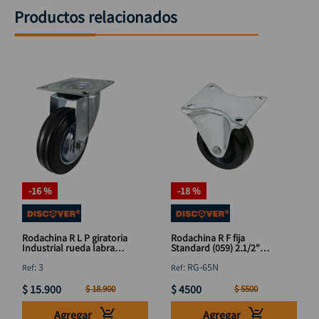
Productos relacionados
-
16 %
-
18 %
Rodachina R L P giratoria
Rodachina R F fija
Industrial rueda labrada
Standard (059) 2.1/2"
4" DISCOVER
DISCOVER
:
3
:
RG-65N
$
15
.
900
$
4500
$
18
.
900
$
5500
Agregar
Agregar