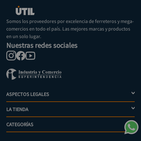
Somos los proveedores por excelencia de ferreteros y mega-
comercios en todo el país. Las mejores marcas y productos
en un solo lugar.
Nuestras redes sociales
ASPECTOS LEGALES
+
LA TIENDA
+
Política de tratamiento de datos personales
Aviso de privacidad
CATEGORÍAS
+
Mi cuenta
Términos y condiciones
Escríbenos
Políticas de distribución y despacho