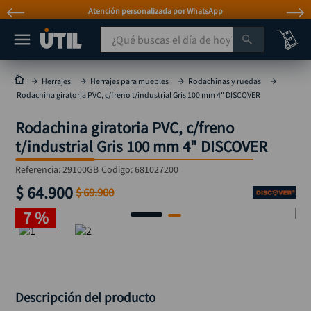
Atención personalizada por WhatsApp
¿Qué buscas el día de hoy?
TÉRMINOS MÁS BUSCADOS
Herrajes
Herrajes para muebles
Rodachinas y ruedas
Rodachina giratoria PVC, c/freno t/industrial Gris 100 mm 4" DISCOVER
taladro
1
.
Rodachina giratoria PVC, c/freno
taladros pulidoras
2
.
t/industrial Gris 100 mm 4" DISCOVER
compresor
3
.
Referencia
:
29100GB
Codigo:
681027200
sierra circular
4
.
$
64
.
900
$
69
.
900
ruteadora
5
.
7 %
broca
6
.
hidrolavadora
7
.
rueda
8
.
taladro inalámbrico
Descripción del producto
9
.