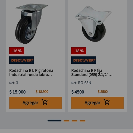
-
16 %
-
18 %
Rodachina R L P giratoria
Rodachina R F fija
Industrial rueda labrada
Standard (059) 2.1/2"
4" DISCOVER
DISCOVER
:
3
:
RG-65N
$
15
.
900
$
4500
$
18
.
900
$
5500
Agregar
Agregar