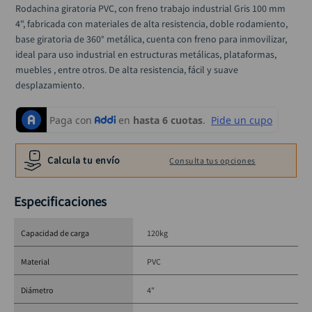
alicate
Rodachina giratoria PVC, con freno trabajo industrial Gris 100 mm 
10
.
4", fabricada con materiales de alta resistencia, doble rodamiento, 
base giratoria de 360° metálica, cuenta con freno para inmovilizar, 
ideal para uso industrial en estructuras metálicas, plataformas, 
muebles , entre otros. De alta resistencia, fácil y suave 
desplazamiento.
Calcula tu envío
Consulta tus opciones
Especificaciones
Capacidad de carga
120kg
Material
PVC
Diámetro
4"