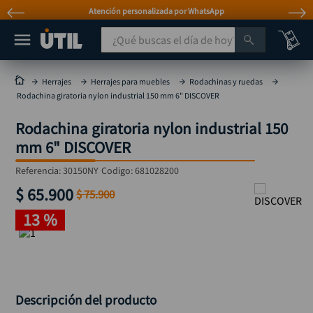
Atención personalizada por WhatsApp
¿Qué buscas el día de hoy?
TÉRMINOS MÁS BUSCADOS
Herrajes
Herrajes para muebles
Rodachinas y ruedas
Rodachina giratoria nylon industrial 150 mm 6" DISCOVER
taladro
1
.
Rodachina giratoria nylon industrial 150
taladros pulidoras
2
.
mm 6" DISCOVER
compresor
3
.
Referencia
:
30150NY
Codigo:
681028200
broca
4
.
$
65
.
900
$
75
.
900
sierra circular
5
.
13 %
hidrolavadora
6
.
ruteadora
7
.
mototool
8
.
taladro inalámbrico
9
.
Descripción del producto