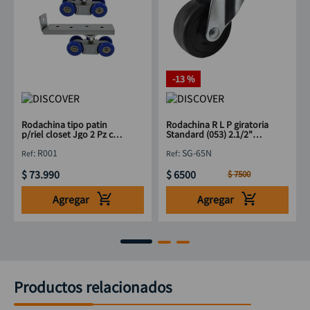
-
13 %
Rodachina tipo patin
Rodachina R L P giratoria
p/riel closet Jgo 2 Pz con
Standard (053) 2.1/2"
torni DISCOVER
DISCOVER
:
R001
:
SG-65N
$
73
.
990
$
6500
$
7500
Agregar
Agregar
Productos relacionados