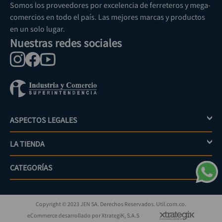
Somos los proveedores por excelencia de ferreteros y mega-
comercios en todo el país. Las mejores marcas y productos
en un solo lugar.
Nuestras redes sociales
ASPECTOS LEGALES
+
LA TIENDA
+
Política de tratamiento de datos personales
Aviso de privacidad
CATEGORÍAS
+
Mi cuenta
Términos y condiciones
Escríbenos
Políticas de distribución y despacho
Jardinería
PQRs
Políticas de devolución
Copyright © 2023 JEN SA. Derechos Reservados. Util.com.co.
Eléctricos
¿Cómo comprar?
Políticas de garantías y devoluciones
eCommerce desarrollado por XtrategiK, S.A.S
Iluminación