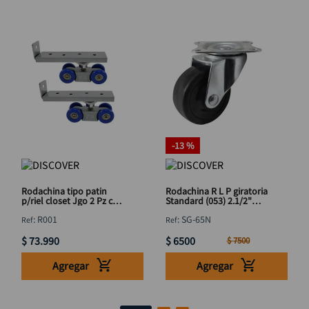
-
13 %
Rodachina tipo patin
Rodachina R L P giratoria
p/riel closet Jgo 2 Pz con
Standard (053) 2.1/2"
torni DISCOVER
DISCOVER
:
R001
:
SG-65N
$
73
.
990
$
6500
$
7500
Agregar
Agregar