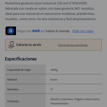
llave impacto
10
.
Rodachina giratoria nylon industrial 150 mm 6"DISCOVER, 
fabricada con rueda en nylon, con base giratoria 360° metálica, 
ideal para uso industrial en estructuras metálicas, plataformas, 
muebles , entre otros. De alta resistencia y fácil desplazamiento.
Calcula tu envío
Consulta tus opciones
Especificaciones
Capacidad de carga
380kg
Material
Nylon
Diámetro
6"
Albañil
Carpintero
Hágalo usted mismo
Profesión
Ornamentador