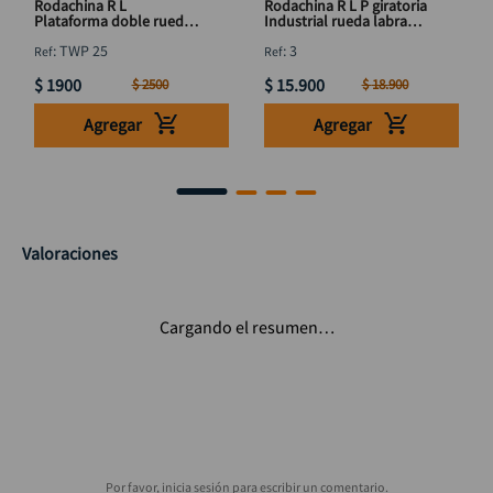
Rodachina R L
Rodachina R L P giratoria
Plataforma doble rueda
Industrial rueda labrada
25 mm 1" DISCOVER
4" DISCOVER
:
TWP 25
:
3
$
1900
$
15
.
900
$
2500
$
18
.
900
Agregar
Agregar
Valoraciones
Cargando el resumen…