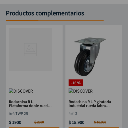
Productos complementarios
-
16 %
Rodachina R L
Rodachina R L P giratoria
Plataforma doble rueda
Industrial rueda labrada
25 mm 1" DISCOVER
4" DISCOVER
:
TWP 25
:
3
$
1900
$
15
.
900
$
2500
$
18
.
900