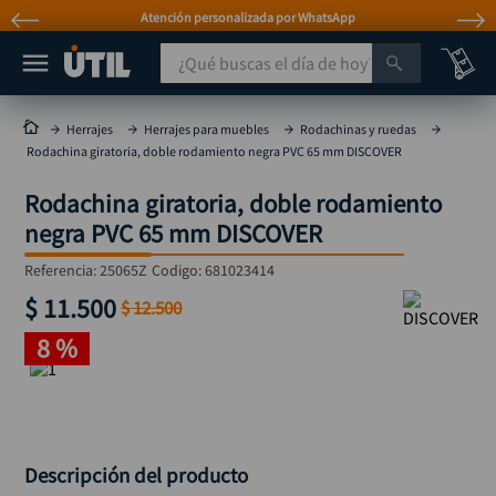
Atención personalizada por WhatsApp
¿Qué buscas el día de hoy?
TÉRMINOS MÁS BUSCADOS
Herrajes
Herrajes para muebles
Rodachinas y ruedas
Rodachina giratoria, doble rodamiento negra PVC 65 mm DISCOVER
taladro
1
.
Rodachina giratoria, doble rodamiento
taladros pulidoras
2
.
negra PVC 65 mm DISCOVER
compresor
3
.
Referencia
:
25065Z
Codigo:
681023414
broca
4
.
$
11
.
500
$
12
.
500
sierra circular
5
.
8 %
hidrolavadora
6
.
ruteadora
7
.
mototool
8
.
taladro inalámbrico
9
.
Descripción del producto