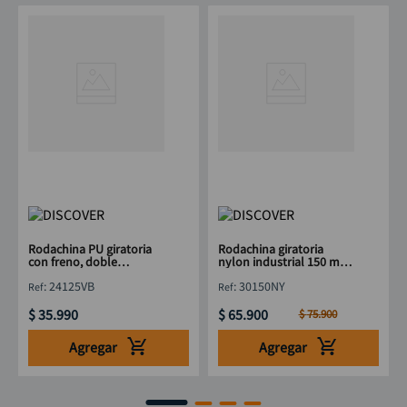
Rodachina PU giratoria
Rodachina giratoria
con freno, doble
nylon industrial 150 mm
rodamiento 125 mm 5"
6" DISCOVER
:
24125VB
:
30150NY
DISCOVER
$
35
.
990
$
65
.
900
$
75
.
900
Agregar
Agregar