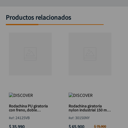
Productos relacionados
Rodachina PU giratoria
Rodachina giratoria
con freno, doble
nylon industrial 150 mm
rodamiento 125 mm 5"
6" DISCOVER
:
24125VB
:
30150NY
DISCOVER
$
35
.
990
$
65
.
900
$
75
.
900