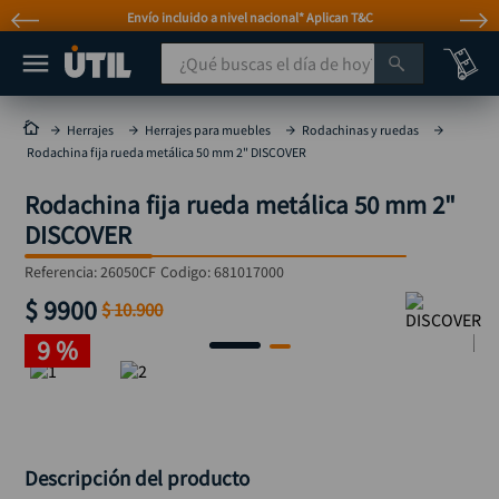
Envío incluido a nivel nacional* Aplican T&C
¿Qué buscas el día de hoy?
TÉRMINOS MÁS BUSCADOS
Herrajes
Herrajes para muebles
Rodachinas y ruedas
Rodachina fija rueda metálica 50 mm 2" DISCOVER
taladro
1
.
Rodachina fija rueda metálica 50 mm 2"
taladros pulidoras
2
.
DISCOVER
compresor
3
.
Referencia
:
26050CF
Codigo:
681017000
broca
4
.
$
9900
$
10
.
900
sierra circular
5
.
9 %
hidrolavadora
6
.
ruteadora
7
.
mototool
8
.
taladro inalámbrico
9
.
Descripción del producto