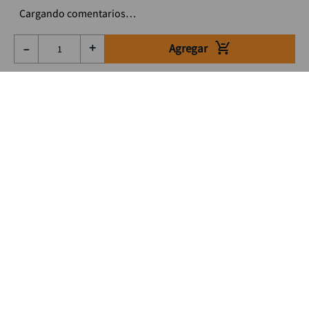
Cargando comentarios…
Agregar
－
＋
Suscríbete a nuestro Newsletter
Se el primero en enterarte de nuestras ofertas, lanzamientos y
consejos para tu trabajo
Acepto los Término y condiciones
Suscribirme
Medios de pago