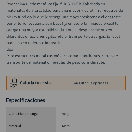
llave impacto
10
.
Rodachina rueda metálica fija 2" DISCOVER. Fabricada en 
materiales de alta calidad para una mayor vida útil. Su rueda es de 
hierro fundido lo que le otorga una mayor resistencia al desgaste 
por el terreno; cuenta con base fija en acero laminado, lo cual le 
otorga una mayor estabilidad durante el desplazamiento en 
diferentes direcciones agilizando el transporte de cargas. Es ideal 
para uso en talleres e industria. 

Uso

Para estructuras metálicas móviles como planchones, carros de 
transporte de material o muebles de peso considerable.
Calcula tu envío
Consulta tus opciones
Especificaciones
Capacidad de carga
40kg
Material
Metal