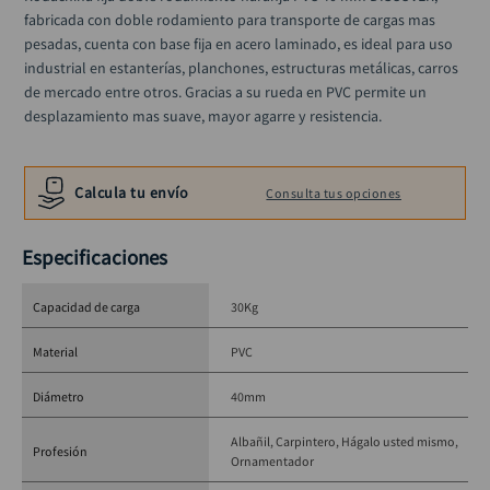
alicate
10
.
fabricada con doble rodamiento para transporte de cargas mas 
pesadas, cuenta con base fija en acero laminado, es ideal para uso 
industrial en estanterías, planchones, estructuras metálicas, carros 
de mercado entre otros. Gracias a su rueda en PVC permite un 
desplazamiento mas suave, mayor agarre y resistencia.
Calcula tu envío
Consulta tus opciones
Especificaciones
Capacidad de carga
30Kg
Material
PVC
Diámetro
40mm
Albañil
Carpintero
Hágalo usted mismo
Profesión
Ornamentador