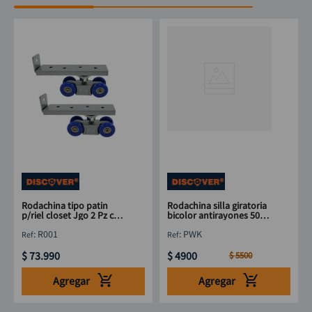
Rodachina tipo patin
Rodachina silla giratoria
p/riel closet Jgo 2 Pz con
bicolor antirayones 50
torni DISCOVER
mm 2" DISCOVER
:
R001
:
PWK
$
73
.
990
$
4900
$
5500
Agregar
Agregar