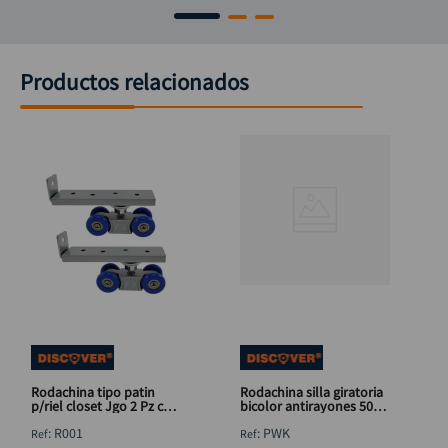
Productos relacionados
Rodachina tipo patin
Rodachina silla giratoria
p/riel closet Jgo 2 Pz con
bicolor antirayones 50
torni DISCOVER
mm 2" DISCOVER
:
R001
:
PWK