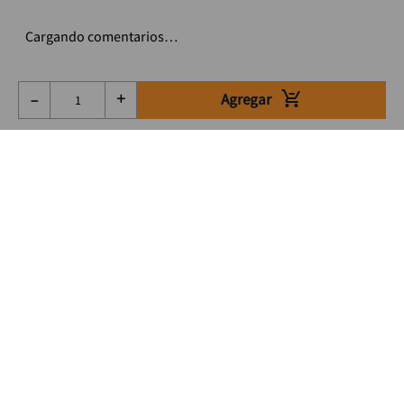
Cargando comentarios…
Agregar
－
＋
Suscríbete a nuestro Newsletter
Se el primero en enterarte de nuestras ofertas, lanzamientos y
consejos para tu trabajo
Acepto los Término y condiciones
Suscribirme
Medios de pago