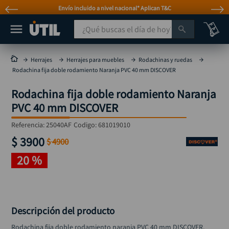
Envío incluido a nivel nacional* Aplican T&C
¿Qué buscas el día de hoy?
TÉRMINOS MÁS BUSCADOS
Herrajes
Herrajes para muebles
Rodachinas y ruedas
Rodachina fija doble rodamiento Naranja PVC 40 mm DISCOVER
taladro
1
.
Rodachina fija doble rodamiento Naranja
taladros pulidoras
2
.
PVC 40 mm DISCOVER
compresor
3
.
Referencia
:
25040AF
Codigo:
681019010
llave
4
.
$
3900
$
4900
sierra circular
5
.
20 %
ruteadora
6
.
broca
7
.
hidrolavadora
8
.
Descripción del producto
rueda
9
.
Rodachina fija doble rodamiento naranja PVC 40 mm DISCOVER, 