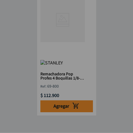
Remachadora Pop
Profes 4 Boquillas 1/8-
3/16 STANLEY 69-800
:
69-800
$
112
.
900
Agregar