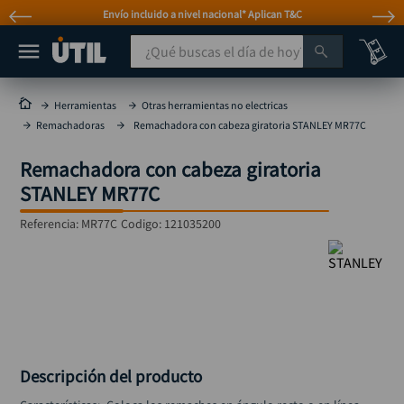
Envío incluido a nivel nacional* Aplican T&C
¿Qué buscas el día de hoy?
TÉRMINOS MÁS BUSCADOS
Herramientas
Otras herramientas no electricas
Remachadoras
Remachadora con cabeza giratoria STANLEY MR77C
taladro
1
.
taladros pulidoras
2
.
Remachadora con cabeza giratoria
STANLEY MR77C
compresor
3
.
Referencia
sierra circular
:
MR77C
Codigo:
121035200
4
.
ruteadora
5
.
broca
6
.
hidrolavadora
7
.
rueda
8
.
Descripción del producto
taladro inalámbrico
9
.