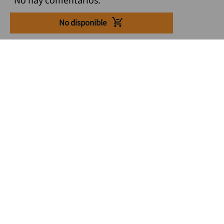
No disponible
Suscríbete a nuestro Newsletter
Se el primero en enterarte de nuestras ofertas, lanzamientos y
consejos para tu trabajo
Acepto los Término y condiciones
Suscribirme
Medios de pago