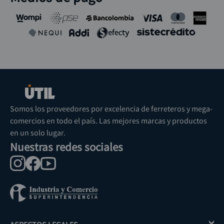
Ratchet mango
Copas con Ratchet Jgo
antideslizante 1/2 x 10"
25 Pz 1/2" 10-14mm
STANLEY 4-86-404
STAN 3/8-3/4" STANLEY
:
4-86-404
:
86 736
86 736
$
75
.
900
$
228
.
900
Agregar
Agregar