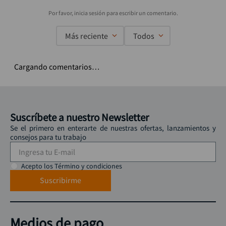
Ratchet mango
Copas con Ratchet Jgo
antideslizante 1/2 x 10"
25 Pz 1/2" 10-14mm
STANLEY 4-86-404
STAN 3/8-3/4" STANLEY
:
4-86-404
:
86 736
86 736
$
75
.
900
$
228
.
900
Agregar
Agregar
Productos relacionados