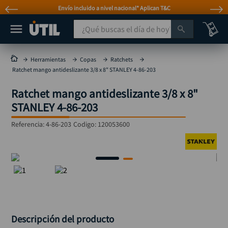
Envío incluido a nivel nacional* Aplican T&C
¿Qué buscas el día de hoy?
TÉRMINOS MÁS BUSCADOS
Herramientas
Copas
Ratchets
Ratchet mango antideslizante 3/8 x 8" STANLEY 4-86-203
taladro
1
.
Ratchet mango antideslizante 3/8 x 8"
taladros pulidoras
2
.
STANLEY 4-86-203
compresor
3
.
Referencia
:
4-86-203
Codigo:
120053600
sierra circular
4
.
ruteadora
5
.
broca
6
.
hidrolavadora
7
.
rueda
8
.
taladro inalámbrico
9
.
Descripción del producto