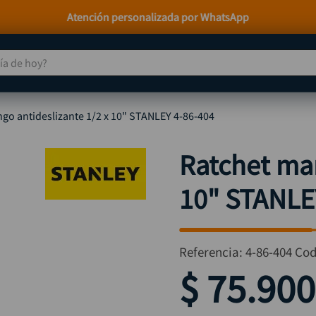
Atención personalizada por WhatsApp
 de hoy?
TÉRMINOS MÁS BUSCADOS
go antideslizante 1/2 x 10" STANLEY 4-86-404
taladro
1
.
taladros pulidoras
2
.
Ratchet man
compresor
3
.
10" STANLE
sierra circular
4
.
ruteadora
5
.
broca
6
.
Referencia
:
4-86-404
Cod
hidrolavadora
7
.
$
75
.
900
rueda
8
.