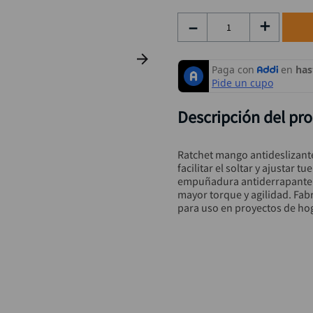
taladro inalámbrico
9
.
－
＋
alicate
10
.
Descripción del pr
Ratchet mango antideslizant
facilitar el soltar y ajustar 
empuñadura antiderrapante. E
mayor torque y agilidad. Fab
para uso en proyectos de hoga