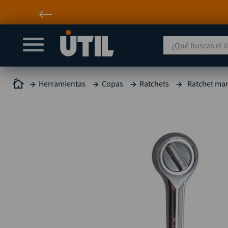
¿Qué buscas el día
Herramientas
Copas
Ratchets
Ratchet man