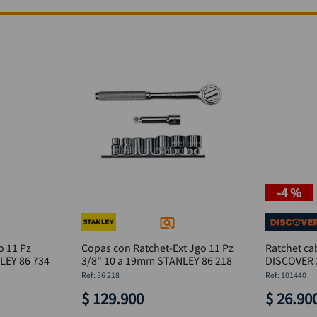
-
4 %
o 11 Pz
Copas con Ratchet-Ext Jgo 11 Pz
Ratchet ca
LEY 86 734
3/8" 10 a 19mm STANLEY 86 218
DISCOVER 
:
86 218
:
101440
$
129
.
900
$
26
.
90