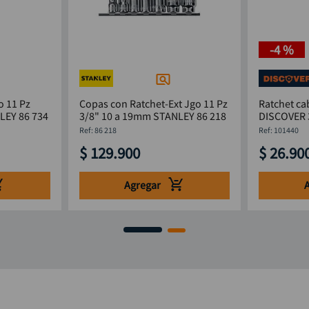
-
4 %
o 11 Pz
Copas con Ratchet-Ext Jgo 11 Pz
Ratchet ca
LEY 86 734
3/8" 10 a 19mm STANLEY 86 218
DISCOVER 
:
86 218
:
101440
$
129
.
900
$
26
.
90
Agregar