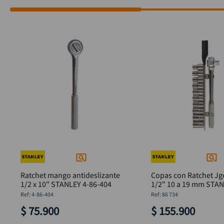
Ratchet mango antideslizante
Copas con Ratchet Jg
1/2 x 10" STANLEY 4-86-404
1/2" 10 a 19 mm STAN
:
4-86-404
:
86 734
$
75
.
900
$
155
.
900