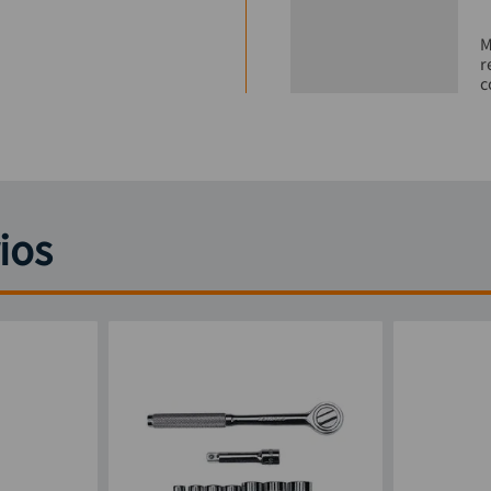
M
r
c
ios