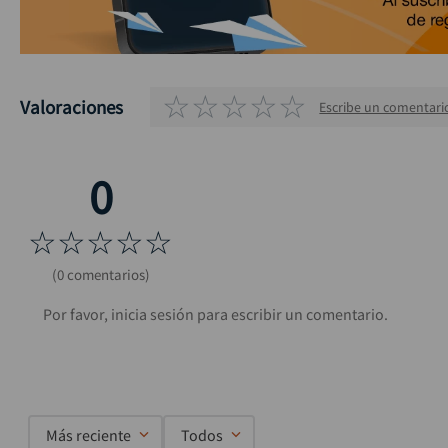
☆
☆
☆
☆
☆
Valoraciones
Escribe un comentari
☆
☆
☆
☆
☆
(0 comentarios)
Más reciente
Todos