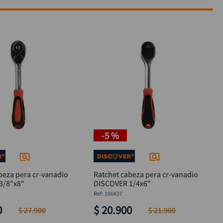
-
5 %
beza pera cr-vanadio
Ratchet cabeza pera cr-vanadio
3/8"x8"
DISCOVER 1/4x6"
:
100437
0
$
20
.
900
$
27
.
900
$
21
.
900