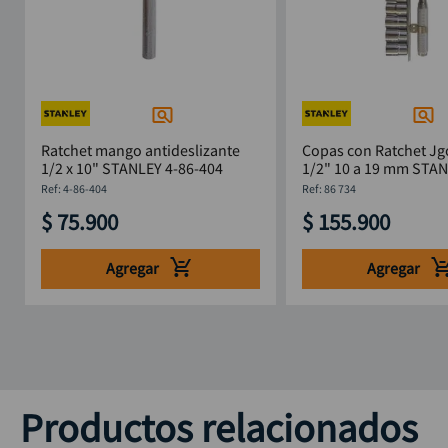
Ratchet mango antideslizante
Copas con Ratchet Jg
1/2 x 10" STANLEY 4-86-404
1/2" 10 a 19 mm STAN
:
4-86-404
:
86 734
$
75
.
900
$
155
.
900
Agregar
Agregar
Productos relacionados