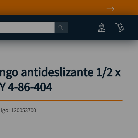
go antideslizante 1/2 x
Y 4-86-404
igo:
120053700