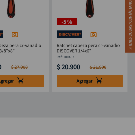
-
5 %
beza pera cr-vanadio
Ratchet cabeza pera cr-vanadio
3/8"x8"
DISCOVER 1/4x6"
:
100437
0
$
20
.
900
$
27
.
900
$
21
.
900
Agregar
Agregar