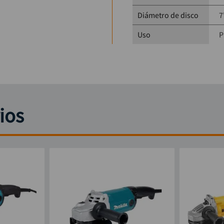
Diámetro de disco
7
Uso
P
ios