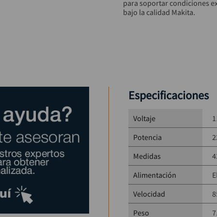
para soportar condiciones exi
bajo la calidad Makita.
Especificaciones técnica
Potencia:
 2200W (3 HP)
Voltaje:
 127V (según m
Velocidad sin carga:
 8
Diámetro de disco:
 180
Dimensiones:
 438 × 2
Especificaciones
Peso:
 7,3 kg
Funciones destacadas:
lateral
Voltaje
1
Referencia del product
Potencia
2
Medidas
4
Alimentación
E
Velocidad
8
Peso
7