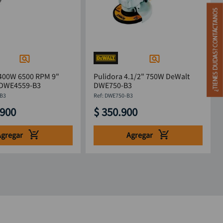
2400W 6500 RPM 9"
Pulidora 4.1/2" 750W DeWalt
 DWE4559-B3
DWE750-B3
B3
:
DWE750-B3
900
$
350
.
900
Agregar
Agregar