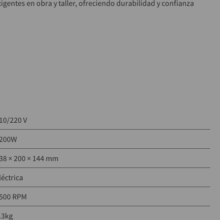
gentes en obra y taller, ofreciendo durabilidad y confianza 
s
ercado)
500 RPM
 mm (7″)
00 × 144 mm
 Sistema Anti-Restart, protección AFT, mango ergonómico 
10/220 V
o:
 GA7090
200W
38 × 200 × 144 mm
léctrica
500 RPM
.3kg