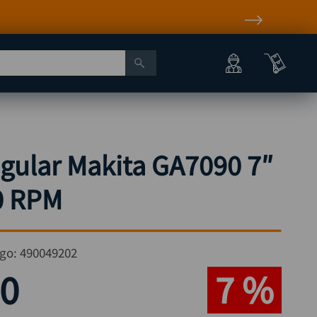
gular Makita GA7090 7″
0 RPM
go:
490049202
0
7 %