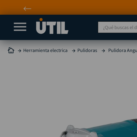
¿Qué buscas el día
Herramienta electrica
Pulidoras
Pulidora Ang