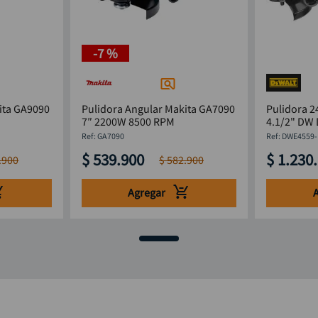
-
7 %
ita GA9090
Pulidora Angular Makita GA7090
Pulidora 
7″ 2200W 8500 RPM
4.1/2" DW
:
GA7090
:
DWE4559-
$
539
.
900
$
1
.
230
.
.
900
$
582
.
900
Agregar