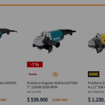
-
7 %
ita GA9090
Pulidora Angular Makita GA7090
Pulidora 
7″ 2200W 8500 RPM
4.1/2" DW
:
GA7090
:
DWE4559-
$
539
.
900
$
1
.
230
.
.
900
$
582
.
900