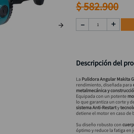
taladro inalámbrico
9
.
$
582
.
900
alicate
10
.
－
＋
Descripción del pr
La 
Pulidora Angular Makita 
rendimiento, diseñada para 
metalmecánica y construcci
Equipada con un potente 
mot
lo que garantiza un corte y d
sistema Anti-Restart
 y 
tecnol
detiene el motor en caso de
Su diseño robusto con 
cuerp
óptimo y reduce la fatiga en