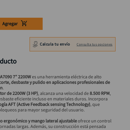
Agregar
Calcula tu envío
Consulta tus opciones
oducto
GA7090 7″ 2200W
 es una herramienta eléctrica de alto 
corte, desbaste y pulido en aplicaciones profesionales de 
ón
.
or de 2200W (3 HP)
, alcanza una velocidad de 
8.500 RPM
, 
esbaste eficiente incluso en materiales duros. Incorpora 
ogía AFT (Active Feedback sensing Technology)
, que 
 bloqueos para mayor seguridad del usuario.
o ergonómico y mango lateral ajustable
 ofrece un control 
 jornadas largas. Además, su construcción está pensada 