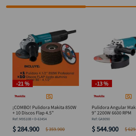
-
21 %
-
13 %
¡COMBO! Pulidora Makita 850W
Pulidora Angular Mak
+ 10 Discos Flap 4.5”
9″ 2200W 6600 RPM
:
M9510B + D-63454
:
GA9090
$
284
.
900
$
544
.
900
$
359
.
900
$
629