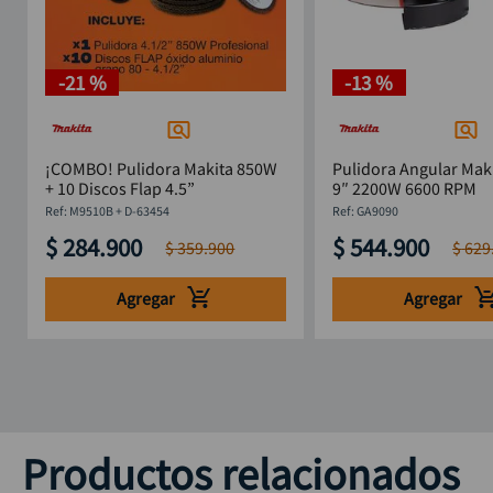
-
21 %
-
13 %
¡COMBO! Pulidora Makita 850W
Pulidora Angular Mak
+ 10 Discos Flap 4.5”
9″ 2200W 6600 RPM
:
M9510B + D-63454
:
GA9090
$
284
.
900
$
544
.
900
$
359
.
900
$
629
Agregar
Agregar
Productos relacionados