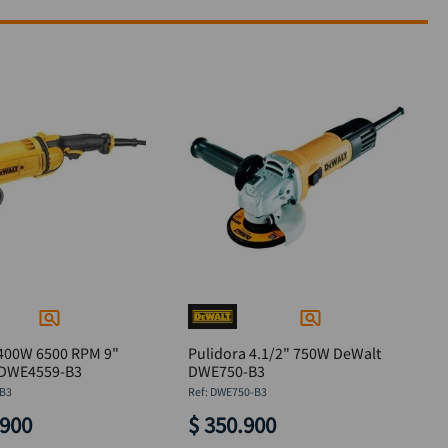
2400W 6500 RPM 9"
Pulidora 4.1/2" 750W DeWalt
 DWE4559-B3
DWE750-B3
B3
:
DWE750-B3
900
$
350
.
900