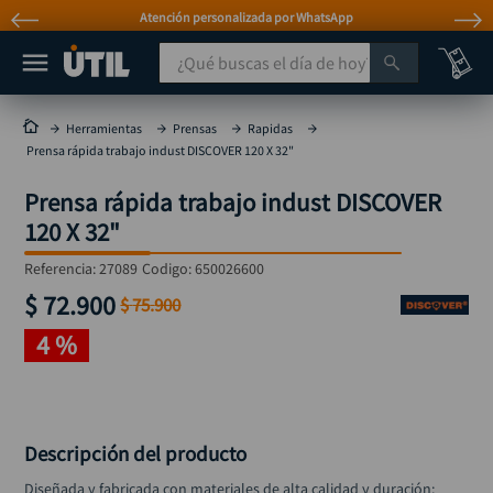
Atención personalizada por WhatsApp
¿Qué buscas el día de hoy?
TÉRMINOS MÁS BUSCADOS
Herramientas
Prensas
Rapidas
Prensa rápida trabajo indust DISCOVER 120 X 32"
taladro
1
.
Prensa rápida trabajo indust DISCOVER
taladros pulidoras
2
.
120 X 32"
compresor
3
.
Referencia
:
27089
Codigo:
650026600
broca
4
.
$
72
.
900
$
75
.
900
sierra circular
5
.
4 %
hidrolavadora
6
.
ruteadora
7
.
mototool
8
.
Descripción del producto
taladro inalámbrico
9
.
Diseñada y fabricada con materiales de alta calidad y duración; 