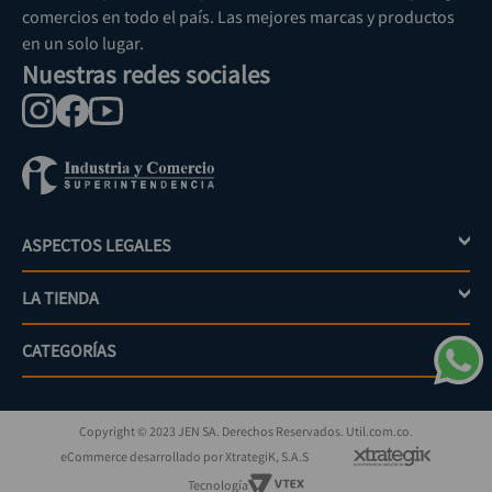
comercios en todo el país. Las mejores marcas y productos
en un solo lugar.
Nuestras redes sociales
ASPECTOS LEGALES
+
LA TIENDA
+
Política de tratamiento de datos personales
Aviso de privacidad
CATEGORÍAS
+
Mi cuenta
Términos y condiciones
Escríbenos
Políticas de distribución y despacho
Jardinería
PQRs
Políticas de devolución
Copyright © 2023 JEN SA. Derechos Reservados. Util.com.co.
Eléctricos
¿Cómo comprar?
Políticas de garantías y devoluciones
eCommerce desarrollado por XtrategiK, S.A.S
Iluminación
Superintendencia de industria y comercio
Tecnología