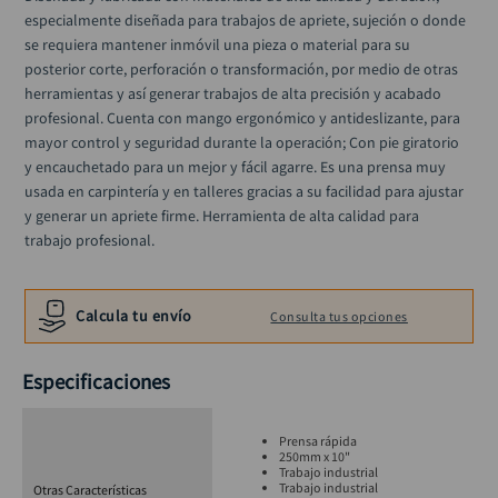
llave impacto
10
.
especialmente diseñada para trabajos de apriete, sujeción o donde 
se requiera mantener inmóvil una pieza o material para su 
posterior corte, perforación o transformación, por medio de otras 
herramientas y así generar trabajos de alta precisión y acabado 
profesional. Cuenta con mango ergonómico y antideslizante, para 
mayor control y seguridad durante la operación; Con pie giratorio 
y encauchetado para un mejor y fácil agarre. Es una prensa muy 
usada en carpintería y en talleres gracias a su facilidad para ajustar 
y generar un apriete firme. Herramienta de alta calidad para 
trabajo profesional.
Calcula tu envío
Consulta tus opciones
Especificaciones
Prensa rápida
250mm x 10"
Trabajo industrial
Trabajo industrial
Otras Características