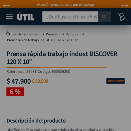
Atención personalizada por WhatsApp
¿Qué buscas el día de hoy?
TÉRMINOS MÁS BUSCADOS
Herramientas
Prensas
Rapidas
Prensa rápida trabajo indust DISCOVER 120 X 10"
taladro
1
.
Prensa rápida trabajo indust DISCOVER
taladros pulidoras
2
.
120 X 10"
compresor
3
.
Referencia
:
27081
Codigo:
650026200
broca
4
.
$
47
.
900
$
50
.
900
sierra circular
5
.
6 %
hidrolavadora
6
.
ruteadora
7
.
mototool
8
.
Descripción del producto
taladro inalámbrico
9
.
Diseñada y fabricada con materiales de alta calidad y duración; 