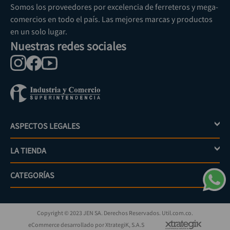
Somos los proveedores por excelencia de ferreteros y mega-
comercios en todo el país. Las mejores marcas y productos
en un solo lugar.
Nuestras redes sociales
ASPECTOS LEGALES
+
LA TIENDA
+
Política de tratamiento de datos personales
Aviso de privacidad
CATEGORÍAS
+
Mi cuenta
Términos y condiciones
Escríbenos
Políticas de distribución y despacho
Jardinería
PQRs
Políticas de devolución
Copyright © 2023 JEN SA. Derechos Reservados. Util.com.co.
Eléctricos
¿Cómo comprar?
Políticas de garantías y devoluciones
eCommerce desarrollado por XtrategiK, S.A.S
Iluminación