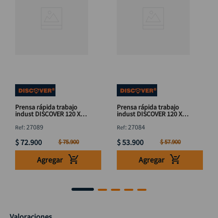
Prensa rápida trabajo
Prensa rápida trabajo
indust DISCOVER 120 X
indust DISCOVER 120 X
32"
16"
:
27089
:
27084
$
72
.
900
$
53
.
900
$
75
.
900
$
57
.
900
Agregar
Agregar
Valoraciones