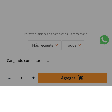
Más reciente
Todos
Cargando comentarios…
Agregar
－
＋
Suscríbete a nuestro Newsletter
Se el primero en enterarte de nuestras ofertas, lanzamientos y
consejos para tu trabajo
Acepto los Término y condiciones