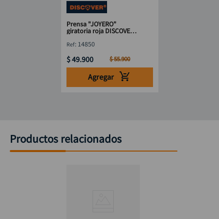
Prensa "JOYERO"
giratoria roja DISCOVER
50 mm
:
14850
$
49
.
900
$
55
.
900
Agregar
Productos relacionados