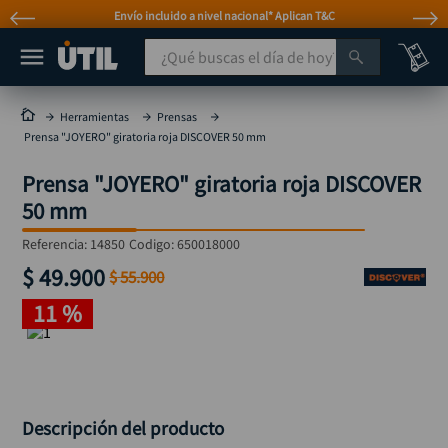
Envío incluido a nivel nacional* Aplican T&C
¿Qué buscas el día de hoy?
TÉRMINOS MÁS BUSCADOS
Herramientas
Prensas
Prensa "JOYERO" giratoria roja DISCOVER 50 mm
taladro
1
.
Prensa "JOYERO" giratoria roja DISCOVER
taladros pulidoras
2
.
50 mm
compresor
3
.
Referencia
:
14850
Codigo:
650018000
llave
4
.
$
49
.
900
$
55
.
900
sierra circular
5
.
11 %
ruteadora
6
.
broca
7
.
hidrolavadora
8
.
rueda
Descripción del producto
9
.