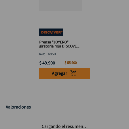
Prensa "JOYERO"
giratoria roja DISCOVER
50 mm
:
14850
$
49
.
900
$
55
.
900
Agregar
Valoraciones
Cargando el resumen…