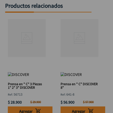
Productos relacionados
Prensa en " C" 3 Piezas
Prensa en " C" DISCOVER
1" 2" 3" DISCOVER
8"
:
56713
:
641-8
$
28
.
900
$
56
.
900
$
29
.
900
$
57
.
900
Agregar
Agregar