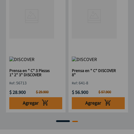
Prensa en " C" 3 Piezas
Prensa en " C" DISCOVER
1" 2" 3" DISCOVER
8"
:
56713
:
641-8
$
28
.
900
$
56
.
900
$
29
.
900
$
57
.
900
Agregar
Agregar