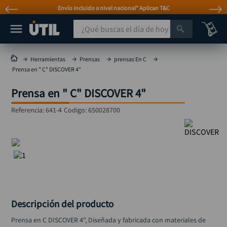
Envío incluido a nivel nacional* Aplican T&C
¿Qué buscas el día de hoy?
TÉRMINOS MÁS BUSCADOS
Herramientas
Prensas
prensas En C
Prensa en " C" DISCOVER 4"
taladro
1
.
Prensa en " C" DISCOVER 4"
taladros pulidoras
2
.
compresor
3
.
Referencia
:
641-4
Codigo:
650028700
llave
4
.
combo
5
.
ruteadora
6
.
sierra circular
7
.
broca
8
.
Descripción del producto
hidrolavadora
9
.
Prensa en C DISCOVER 4", Diseñada y fabricada con materiales de 