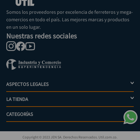
Somos los proveedores por excelencia de ferreteros y mega-
comercios en todo el país. Las mejores marcas y productos
en un solo lugar.
Nuestras redes sociales
ASPECTOS LEGALES
+
LA TIENDA
+
Política de tratamiento de datos personales
Aviso de privacidad
CATEGORÍAS
+
Mi cuenta
Términos y condiciones
Escríbenos
Políticas de distribución y despacho
Jardinería
PQRs
Políticas de devolución
Copyright © 2023 JEN SA. Derechos Reservados. Util.com.co.
Eléctricos