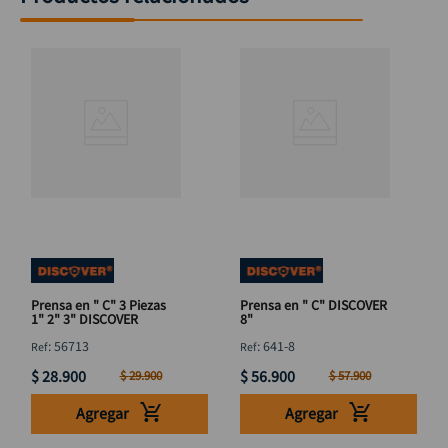
Prensa en " C" 3 Piezas
Prensa en " C" DISCOVER
1" 2" 3" DISCOVER
8"
:
56713
:
641-8
$
28
.
900
$
56
.
900
$
29
.
900
$
57
.
900
Agregar
Agregar