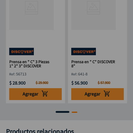
Prensa en " C" 3 Piezas
Prensa en " C" DISCOVER
1" 2" 3" DISCOVER
8"
:
56713
:
641-8
$
28
.
900
$
56
.
900
$
29
.
900
$
57
.
900
Agregar
Agregar
Productos relacionados