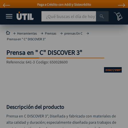
Paga a Crédito con Addi y Sistecrédito
¿Qué buscas el día de hoy?
TÉRMINOS MÁS BUSCADOS
Herramientas
Prensas
prensas En C
Prensa en " C" DISCOVER 3"
taladro
1
.
Prensa en " C" DISCOVER 3"
taladros pulidoras
2
.
compresor
3
.
Referencia
:
641-3
Codigo:
650028600
llave
4
.
sierra circular
5
.
ruteadora
6
.
broca
7
.
Descripción del producto
hidrolavadora
8
.
Prensa en C DISCOVER 3", Diseñada y fabricada con materiales de 
rueda
9
.
alta calidad y duración; especialmente diseñada para trabajos de 