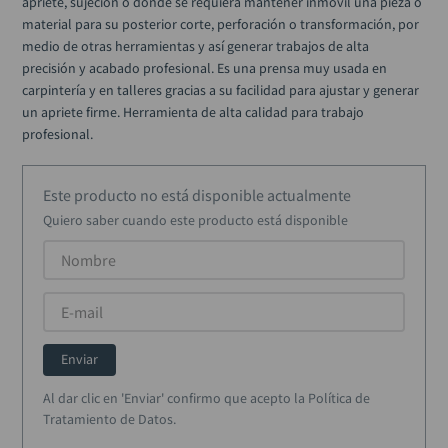
apriete, sujeción o donde se requiera mantener inmóvil una pieza o 
alicate
10
.
material para su posterior corte, perforación o transformación, por 
medio de otras herramientas y así generar trabajos de alta 
precisión y acabado profesional. Es una prensa muy usada en 
carpintería y en talleres gracias a su facilidad para ajustar y generar 
un apriete firme. Herramienta de alta calidad para trabajo 
profesional.
Este producto no está disponible actualmente
Quiero saber cuando este producto está disponible
Enviar
Al dar clic en 'Enviar' confirmo que acepto la Política de
Tratamiento de Datos.