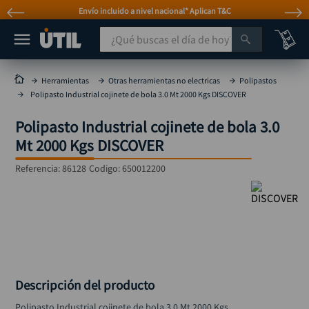
Envío incluido a nivel nacional* Aplican T&C
¿Qué buscas el día de hoy?
TÉRMINOS MÁS BUSCADOS
Herramientas
Otras herramientas no electricas
Polipastos
Polipasto Industrial cojinete de bola 3.0 Mt 2000 Kgs DISCOVER
taladro
1
.
Polipasto Industrial cojinete de bola 3.0
taladros pulidoras
2
.
Mt 2000 Kgs DISCOVER
compresor
3
.
Referencia
:
86128
Codigo:
650012200
sierra circular
4
.
ruteadora
5
.
broca
6
.
hidrolavadora
7
.
rueda
8
.
Descripción del producto
taladro inalámbrico
9
.
Polipasto Industrial cojinete de bola 3.0 Mt 2000 Kgs