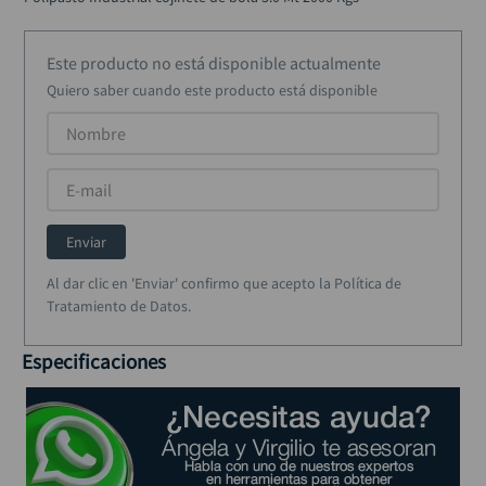
alicate
10
.
Este producto no está disponible actualmente
Quiero saber cuando este producto está disponible
Enviar
Al dar clic en 'Enviar' confirmo que acepto la Política de
Tratamiento de Datos.
Especificaciones