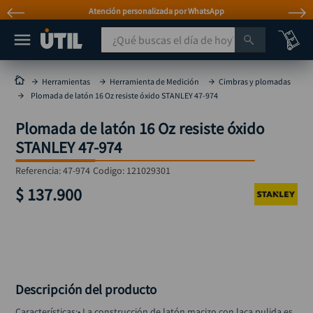
Atención personalizada por WhatsApp
¿Qué buscas el día de hoy?
TÉRMINOS MÁS BUSCADOS
Herramientas
Herramienta de Medición
Cimbras y plomadas
Plomada de latón 16 Oz resiste óxido STANLEY 47-974
taladro
1
.
Plomada de latón 16 Oz resiste óxido
taladros pulidoras
2
.
STANLEY 47-974
compresor
3
.
Referencia
:
47-974
Codigo:
121029301
broca
4
.
$
137
.
900
sierra circular
5
.
hidrolavadora
6
.
ruteadora
7
.
mototool
8
.
Descripción del producto
taladro inalámbrico
9
.
Características:• La construcción de latón macizo con laca pulida es 