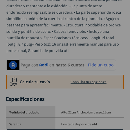
llave impacto
10
.
duradera y resistente a la oxidación. • La punta de acero 
endurecido reemplazable es duradera. • La parte superior de rosca 
simplifica la unión de la cuerda al centro de la plomada. • Agujero 
pasante para apretar fácilmente. • Estructura inoxidable de bronce 
sólido y puntilla de acero. • Cabeza removible. • Incluye una 
puntilla de repuesto. Especificaciones técnicas:» Longitud total 
(pulg): 8,7 pulg» Peso (oz): 16 onzasHerramienta manual para uso 
profesional, Garantia de por vida util
Calcula tu envío
Consulta tus opciones
Especificaciones
Medida del producto
Alto:22cm Ancho:4cm Largo:12cm
Garantía
Limitada de por vida útil