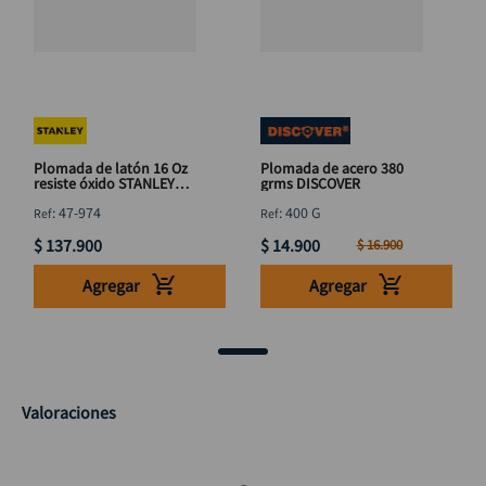
Plomada de latón 16 Oz
Plomada de acero 380
resiste óxido STANLEY
grms DISCOVER
47-974
:
47-974
:
400 G
$
137
.
900
$
14
.
900
$
16
.
900
Agregar
Agregar
Valoraciones