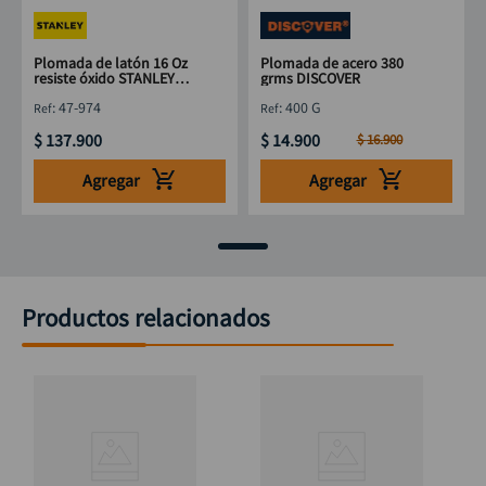
Plomada de latón 16 Oz
Plomada de acero 380
resiste óxido STANLEY
grms DISCOVER
47-974
:
47-974
:
400 G
$
137
.
900
$
14
.
900
$
16
.
900
Agregar
Agregar
Productos relacionados