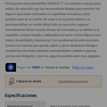
taladro inalámbrico
10
.
Pinza punta recta abreanillos STANLEY 7". Los alicates o pinzas para 
anillos de retención son las herramientas ideales para remover los 
seguros que están colocados en superficies circulares, estos 
pueden estar en el interior de estas o en la parte exterior, se 
aconseja utilizar un aceite afloja todo ya que estos seguros 
normalmente llevan mucho tiempo de colocados y se adhiere a la 
superficie. Cuerpo forjado y fabricados en acero Cromo Níquel para 
mayor durabilidad y resistencia. Con recubrimiento anti-corrosión. 
Cuenta con resorte que ayuda a abrir y cerrar facilmente.Mangos 
recubiertos con doble plastisol anti-deslizante. Debido a que las 
puntas son delgadas y que los seguros pueden estar muy pegados 
al material, no se garantiza el producto.
Calcula tu envío
Consulta tus opciones
Especificaciones
Medida del producto
Alto:27cm Ancho:2cm Largo:9cm