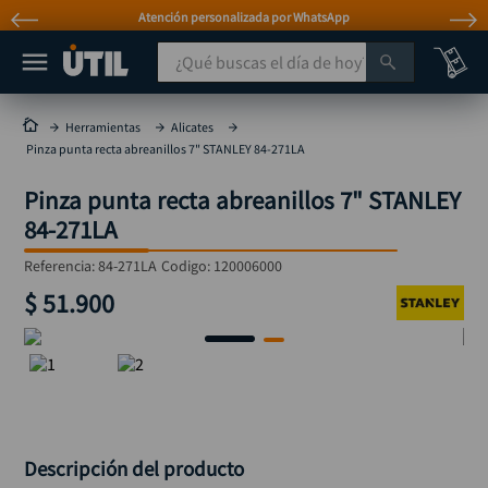
Atención personalizada por WhatsApp
¿Qué buscas el día de hoy?
TÉRMINOS MÁS BUSCADOS
Herramientas
Alicates
Pinza punta recta abreanillos 7" STANLEY 84-271LA
taladro
1
.
Pinza punta recta abreanillos 7" STANLEY
taladros pulidoras
2
.
84-271LA
compresor
3
.
Referencia
:
84-271LA
Codigo:
120006000
mototool
4
.
$
51
.
900
broca
5
.
sierra circular
6
.
llave impacto
7
.
hidrolavadora
8
.
alicate
9
.
Descripción del producto