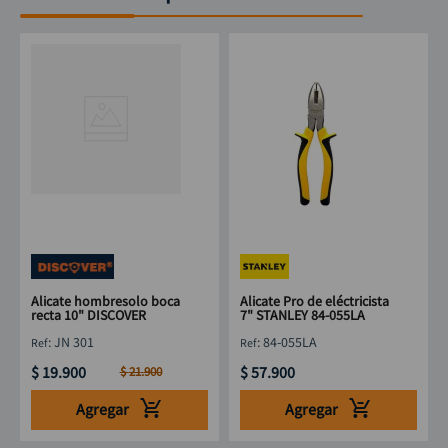
Alicate hombresolo boca
Alicate Pro de eléctricista
recta 10" DISCOVER
7" STANLEY 84-055LA
:
JN 301
:
84-055LA
$
19
.
900
$
57
.
900
$
21
.
900
Agregar
Agregar