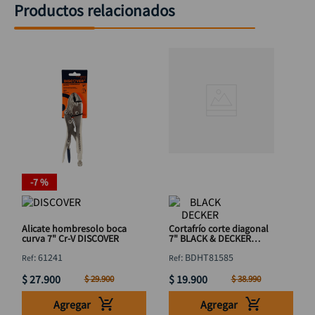
Productos relacionados
-
7 %
Alicate hombresolo boca
Cortafrío corte diagonal
curva 7" Cr-V DISCOVER
7" BLACK & DECKER
BDHT81585
:
61241
:
BDHT81585
$
27
.
900
$
19
.
900
$
29
.
900
$
38
.
990
Agregar
Agregar