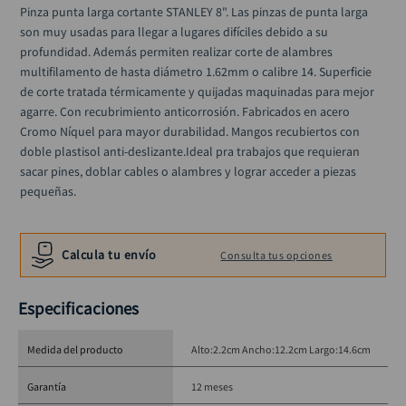
llave impacto
10
.
Pinza punta larga cortante STANLEY 8". Las pinzas de punta larga 
son muy usadas para llegar a lugares difíciles debido a su 
profundidad. Además permiten realizar corte de alambres 
multifilamento de hasta diámetro 1.62mm o calibre 14. Superficie 
de corte tratada térmicamente y quijadas maquinadas para mejor 
agarre. Con recubrimiento anticorrosión. Fabricados en acero 
Cromo Níquel para mayor durabilidad. Mangos recubiertos con 
doble plastisol anti-deslizante.Ideal pra trabajos que requieran 
sacar pines, doblar cables o alambres y lograr acceder a piezas 
pequeñas.
Calcula tu envío
Consulta tus opciones
Especificaciones
Medida del producto
Alto:2.2cm Ancho:12.2cm Largo:14.6cm
Garantía
12 meses