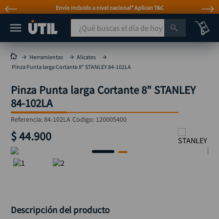
Envío incluido a nivel nacional* Aplican T&C
¿Qué buscas el día de hoy?
TÉRMINOS MÁS BUSCADOS
Herramientas
Alicates
Pinza Punta larga Cortante 8" STANLEY 84-102LA
taladro
1
.
Pinza Punta larga Cortante 8" STANLEY
taladros pulidoras
2
.
84-102LA
compresor
3
.
Referencia
:
84-102LA
Codigo:
120005400
broca
4
.
$
44
.
900
sierra circular
5
.
hidrolavadora
6
.
ruteadora
7
.
mototool
8
.
taladro inalámbrico
9
.
Descripción del producto