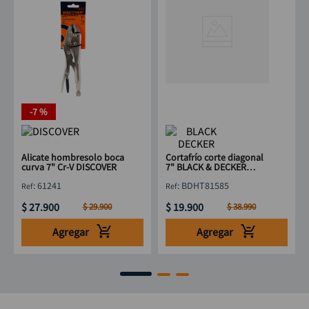
-
7 %
Alicate hombresolo boca
Cortafrío corte diagonal
curva 7" Cr-V DISCOVER
7" BLACK & DECKER
BDHT81585
:
61241
:
BDHT81585
$
27
.
900
$
19
.
900
$
29
.
900
$
38
.
990
Agregar
Agregar