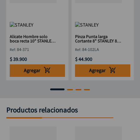
Alicate Hombre solo
Pinza Punta larga
boca recta 10" STANLEY
Cortante 8" STANLEY 84-
84-371
102LA
:
84-371
:
84-102LA
$
39
.
900
$
44
.
900
Agregar
Agregar
Productos relacionados