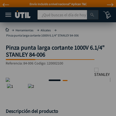
Envío incluido a nivel nacional* Aplican T&C
¿Qué buscas el día de hoy?
TÉRMINOS MÁS BUSCADOS
Herramientas
Alicates
Pinza punta larga cortante 1000V 6.1/4" STANLEY 84-006
taladro
1
.
Pinza punta larga cortante 1000V 6.1/4"
taladros pulidoras
2
.
STANLEY 84-006
compresor
3
.
Referencia
:
84-006
Codigo:
120002100
sierra circular
4
.
ruteadora
5
.
broca
6
.
hidrolavadora
7
.
rueda
8
.
taladro inalámbrico
9
.
Descripción del producto