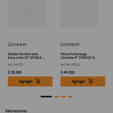
Alicate Hombre solo
Pinza Punta larga
boca recta 10" STANLEY
Cortante 8" STANLEY 84-
84-371
102LA
:
84-371
:
84-102LA
$
39
.
900
$
44
.
900
Agregar
Agregar
Valoraciones