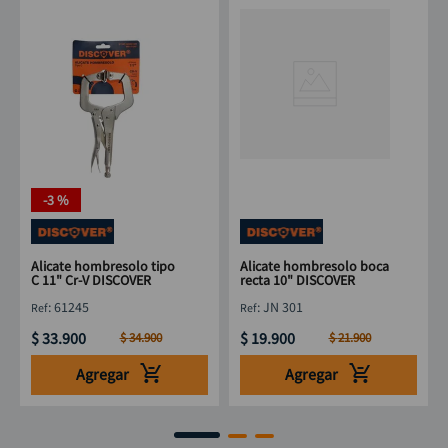
-
3 %
Alicate hombresolo tipo
Alicate hombresolo boca
C 11" Cr-V DISCOVER
recta 10" DISCOVER
:
61245
:
JN 301
$
33
.
900
$
19
.
900
$
34
.
900
$
21
.
900
Agregar
Agregar