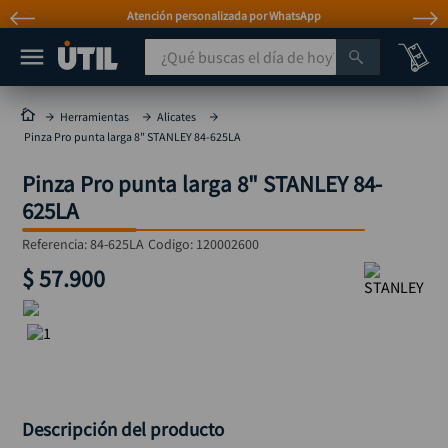
Atención personalizada por WhatsApp
¿Qué buscas el día de hoy?
TÉRMINOS MÁS BUSCADOS
Herramientas
Alicates
Pinza Pro punta larga 8" STANLEY 84-625LA
taladro
1
.
Pinza Pro punta larga 8" STANLEY 84-
taladros pulidoras
2
.
625LA
compresor
3
.
Referencia
:
84-625LA
Codigo:
120002600
llave
4
.
$
57
.
900
sierra circular
5
.
ruteadora
6
.
broca
7
.
hidrolavadora
8
.
rueda
9
.
Descripción del producto