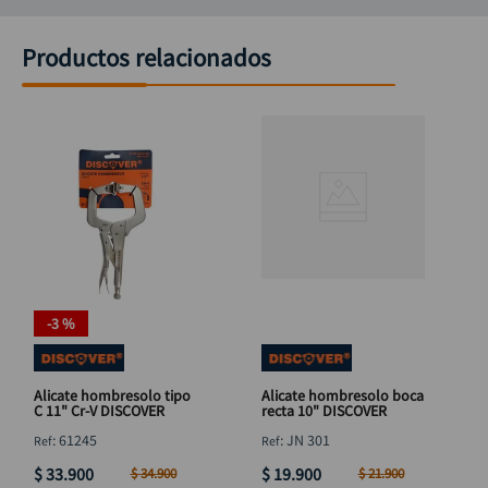
Productos relacionados
-
3 %
Alicate hombresolo tipo
Alicate hombresolo boca
C 11" Cr-V DISCOVER
recta 10" DISCOVER
:
61245
:
JN 301
$
33
.
900
$
19
.
900
$
34
.
900
$
21
.
900