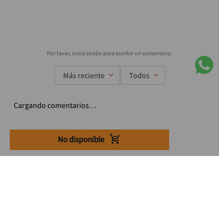
Más reciente
Todos
Cargando comentarios…
No disponible
Suscríbete a nuestro Newsletter
Se el primero en enterarte de nuestras ofertas, lanzamientos y
consejos para tu trabajo
Acepto los Término y condiciones
Suscribirme