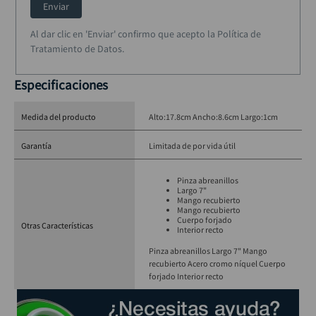
Enviar
Al dar clic en 'Enviar' confirmo que acepto la Política de
Tratamiento de Datos.
Especificaciones
Medida del producto
Alto:17.8cm Ancho:8.6cm Largo:1cm
Garantía
Limitada de por vida útil
Pinza abreanillos
Largo 7"
Mango recubierto
Mango recubierto
Cuerpo forjado
Otras Características
Interior recto
Pinza abreanillos Largo 7" Mango
recubierto Acero cromo níquel Cuerpo
forjado Interior recto