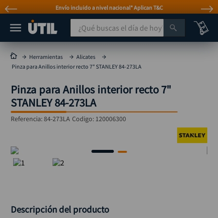
Envío incluido a nivel nacional* Aplican T&C
¿Qué buscas el día de hoy?
TÉRMINOS MÁS BUSCADOS
Herramientas
Alicates
Pinza para Anillos interior recto 7" STANLEY 84-273LA
taladro
1
.
Pinza para Anillos interior recto 7"
taladros pulidoras
2
.
STANLEY 84-273LA
compresor
3
.
Referencia
:
84-273LA
Codigo:
120006300
llave
4
.
sierra circular
5
.
ruteadora
6
.
broca
7
.
hidrolavadora
8
.
rueda
9
.
Descripción del producto