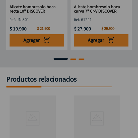
Alicate hombresolo boca
Alicate hombresolo boca
recta 10" DISCOVER
curva 7" Cr-V DISCOVER
:
JN 301
:
61241
$
19
.
900
$
27
.
900
$
21
.
900
$
29
.
900
Agregar
Agregar
Productos relacionados