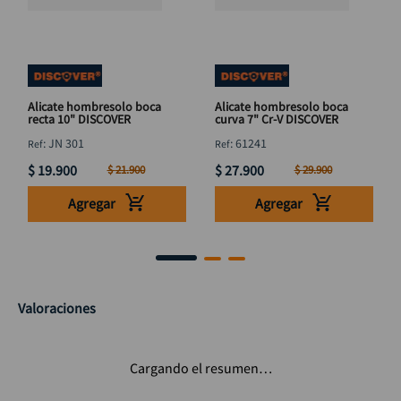
Alicate hombresolo boca
Alicate hombresolo boca
recta 10" DISCOVER
curva 7" Cr-V DISCOVER
:
JN 301
:
61241
$
19
.
900
$
27
.
900
$
21
.
900
$
29
.
900
Agregar
Agregar
Valoraciones
Cargando el resumen…