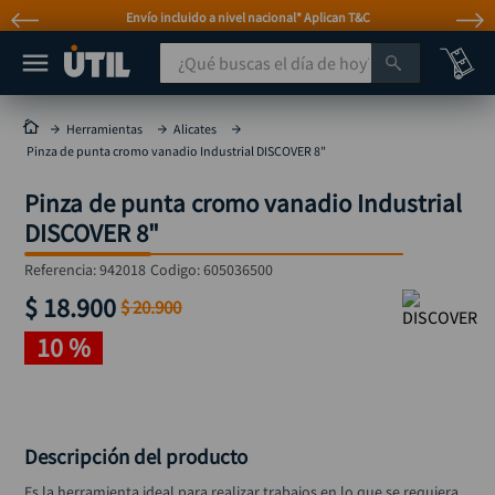
Envío incluido a nivel nacional* Aplican T&C
¿Qué buscas el día de hoy?
TÉRMINOS MÁS BUSCADOS
Herramientas
Alicates
Pinza de punta cromo vanadio Industrial DISCOVER 8"
taladro
1
.
Pinza de punta cromo vanadio Industrial
taladros pulidoras
2
.
DISCOVER 8"
compresor
3
.
Referencia
:
942018
Codigo:
605036500
mototool
4
.
$
18
.
900
$
20
.
900
broca
5
.
10 %
sierra circular
6
.
llave impacto
7
.
hidrolavadora
8
.
Descripción del producto
alicate
9
.
Es la herramienta ideal para realizar trabajos en lo que se requiera 