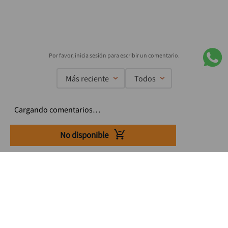
Más reciente
Todos
Cargando comentarios…
No disponible
Suscríbete a nuestro Newsletter
Se el primero en enterarte de nuestras ofertas, lanzamientos y
consejos para tu trabajo
Acepto los Término y condiciones
Suscribirme