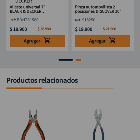
Alicate universal 7"
Pinza automovilista 2
BLACK & DECKER
posiciones DISCOVER 10"
BDHT81588
:
BDHT81588
:
918250
$
19
.
900
$
19
.
900
$
38
.
990
$
21
.
900
Agregar
Agregar
Productos relacionados