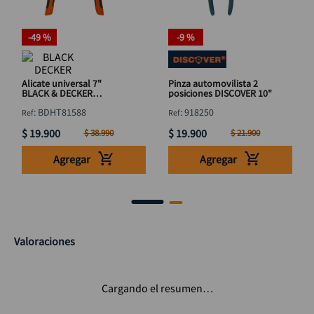
-
49 %
-
9 %
Alicate universal 7"
Pinza automovilista 2
BLACK & DECKER
posiciones DISCOVER 10"
BDHT81588
:
BDHT81588
:
918250
$
19
.
900
$
19
.
900
$
38
.
990
$
21
.
900
Agregar
Agregar
Valoraciones
Cargando el resumen…