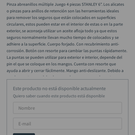
llave
10
.
Pinza abreanillos múltiple Juego 4 piezas STANLEY 6". Los alicates 
o pinzas para anillos de retención son las herramientas ideales 
para remover los seguros que están colocados en superficies 
circulares, estos pueden estar en el interior de estas o en la parte 
exterior, se aconseja utilizar un aceite afloja todo ya que estos 
seguros normalmente llevan mucho tiempo de colocados y se 
adhiere a la superficie. Cuerpo forjado. Con recubrimiento anti-
corrosión. Botón con resorte para cambiar las puntas rápidamente. 
La puntas se pueden utilizar para exterior e interior, depende del 
pin el que se coloque en los mangos. Cuenta con resorte que 
ayuda a abrir y cerrar fácilmente. Mango anti-deslizante. Debido a 
que las puntas son delgadas y que los seguros pueden estar muy 
pegados al material, no se garantiza el producto.
Este producto no está disponible actualmente
Quiero saber cuando este producto está disponible