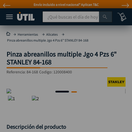
Envío incluido a nivel nacional* Aplican T&C
¿Qué buscas el día de hoy?
TÉRMINOS MÁS BUSCADOS
Herramientas
Alicates
Pinza abreanillos multiple Jgo 4 Pzs 6" STANLEY 84-168
taladro
1
.
Pinza abreanillos multiple Jgo 4 Pzs 6"
taladros pulidoras
2
.
STANLEY 84-168
compresor
3
.
Referencia
:
84-168
Codigo:
120008400
sierra circular
4
.
ruteadora
5
.
broca
6
.
hidrolavadora
7
.
rueda
8
.
taladro inalámbrico
9
.
Descripción del producto