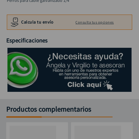
Perros para cable galvanizado 1/4"
llave impacto
10
.
Calcula tu envío
Consulta tus opciones
Especificaciones
Productos complementarios