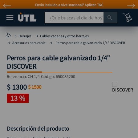
Envío incluido a nivel nacional* Aplican T&C
¿Qué buscas el día de hoy?
TÉRMINOS MÁS BUSCADOS
Herrajes
Cables cadenas y otros herrajes
Accesorios para cable
Perros para cable galvanizado 1/4" DISCOVER
taladro
1
.
taladros pulidoras
2
.
Perros para cable galvanizado 1/4"
DISCOVER
compresor
3
.
Referencia
broca
:
CH 1/4
Codigo:
650085200
4
.
$
1300
$
1500
sierra circular
5
.
13 %
hidrolavadora
6
.
ruteadora
7
.
mototool
8
.
Descripción del producto
taladro inalámbrico
9
.