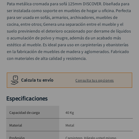
llave impacto
Pata metálica cromada para sofá 125mm DISCOVER. Diseñada para 
10
.
ser instalada como soporte en muebles de hogar u oficina. Perfecta 
para ser usada en sofás, armarios, archivadores, muebles de 
cocina, entre otros; Genera una separación entre el mueble y el 
suelo previniendo el deterioro ocasionado por derrame de líquidos 
o acumulación de polvo y mugre, además da un acabado más 
estético al mueble. Es ideal para uso en carpinterías y ebanisterías 
en la fabricación de muebles de madera y aglomerados. Fabricado 
con materiales de alta calidad y resistencia.
Calcula tu envío
Consulta tus opciones
Especificaciones
Capacidad de carga
40 Kg
Material
Metal
Profesión
Carpintero
Hágalo usted mismo