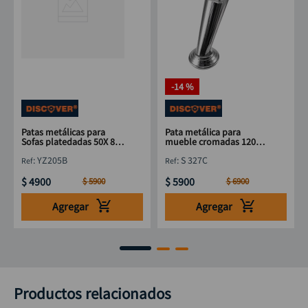
-
14 %
Patas metálicas para
Pata metálica para
Sofas platedadas 50X 80
mueble cromadas 120
mm DISCOVER
mm DISCOVER
:
YZ205B
:
S 327C
$
4900
$
5900
$
5900
$
6900
Agregar
Agregar
Productos relacionados