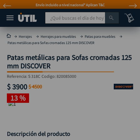
Envío incluido a nivel nacional* Aplican T&C
¿Qué buscas el día de hoy?
TÉRMINOS MÁS BUSCADOS
Herrajes
Herrajes para muebles
Patas para muebles
Patas metálicas para Sofas cromadas 125 mm DISCOVER
taladro
1
.
Patas metálicas para Sofas cromadas 125
taladros pulidoras
2
.
mm DISCOVER
compresor
3
.
Referencia
:
S 318C
Codigo:
820085000
broca
4
.
$
3900
$
4500
sierra circular
5
.
13 %
hidrolavadora
6
.
ruteadora
7
.
mototool
8
.
taladro inalámbrico
Descripción del producto
9
.