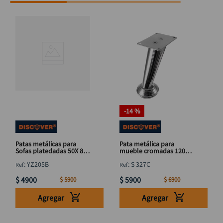
-
14 %
Patas metálicas para
Pata metálica para
Sofas platedadas 50X 80
mueble cromadas 120
mm DISCOVER
mm DISCOVER
:
YZ205B
:
S 327C
$
4900
$
5900
$
5900
$
6900
Agregar
Agregar