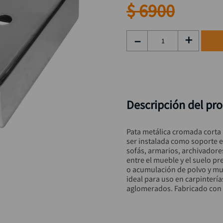
rueda
9
.
$
6900
alicate
10
.
－
＋
Descripción del pr
Pata metálica cromada cort
ser instalada como soporte e
sofás, armarios, archivadore
entre el mueble y el suelo p
o acumulación de polvo y mu
ideal para uso en carpintería
aglomerados. Fabricado con m