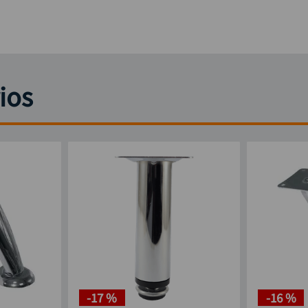
ios
-
17 %
-
16 %