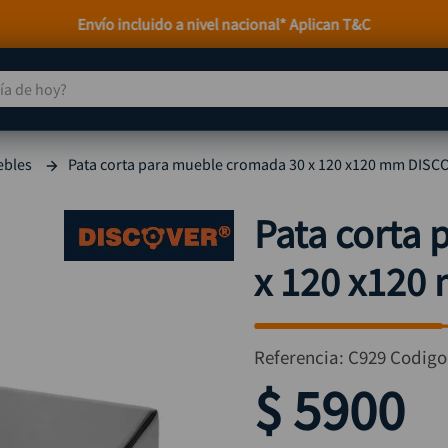
Envío incluido a nivel nacional* Aplican T&C
 de hoy?
TÉRMINOS MÁS BUSCADOS
ebles
Pata corta para mueble cromada 30 x 120 x120 mm DISC
taladro
1
.
taladros pulidoras
2
.
Pata corta
compresor
3
.
x 120 x120
llave
4
.
sierra circular
5
.
ruteadora
6
.
Referencia
:
C929
Codigo
broca
7
.
$
5900
hidrolavadora
8
.