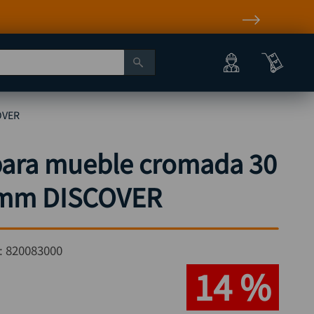
OVER
 para mueble cromada 30
 mm DISCOVER
:
820083000
14 %