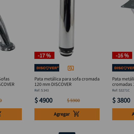
-
17 %
-
16 %
Sofas
Pata metálica para sofa cromada
Pata metál
s 125 mm DISCOVER
120 mm DISCOVER
:
S 343
:
S3271C
$
4900
$
3800
0
$
5900
Agregar