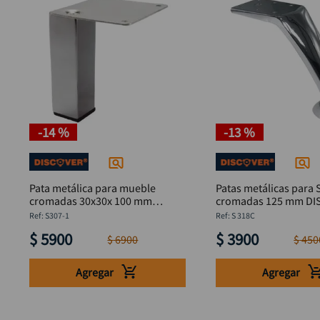
-
14 %
-
13 %
Pata metálica para mueble
Patas metálicas para 
cromadas 30x30x 100 mm
cromada
DISCOVER
:
S307-1
:
S 318C
$
5900
$
3900
$
6900
$
450
Agregar
Agregar