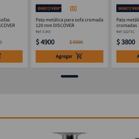
Sofas
Pata metálica para sofa cromada
Pata metál
s 125 mm DISCOVER
120 mm DISCOVER
:
S 343
:
S3271C
$
4900
$
3800
0
$
5900
Agregar