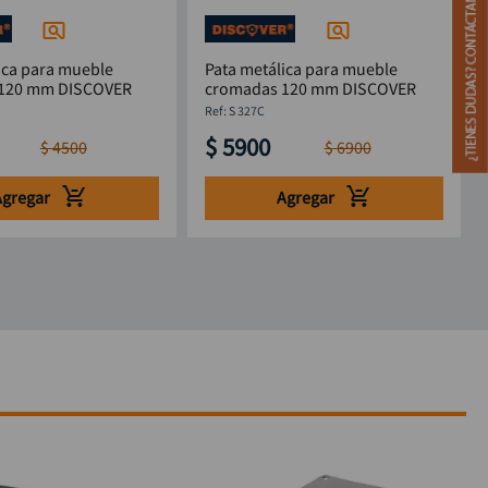
ica para mueble
Pata metálica para mueble
cromadas 120 mm DISCOVER
cromadas 120 mm DISCOVER
:
S 327C
$
5900
$
4500
$
6900
Agregar
Agregar