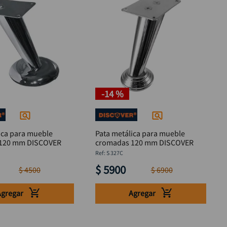
-
14 %
ica para mueble
Pata metálica para mueble
cromadas 120 mm DISCOVER
cromadas 120 mm DISCOVER
:
S 327C
$
5900
$
4500
$
6900
Agregar
Agregar