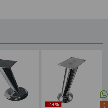
-
14 %