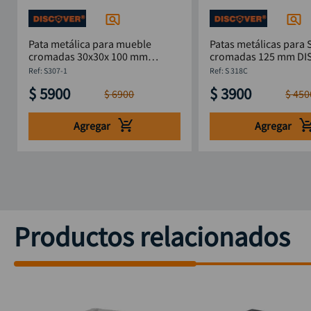
Pata metálica para mueble
Patas metálicas para 
cromadas 30x30x 100 mm
cromada
DISCOVER
:
S307-1
:
S 318C
$
5900
$
3900
$
6900
$
450
Agregar
Agregar
Productos relacionados