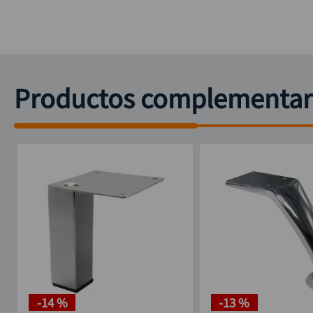
Productos complementar
-
14 %
-
13 %