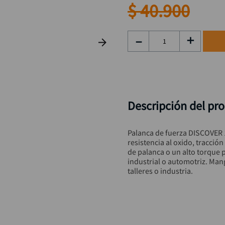
rueda
9
.
$
40
.
900
alicate
10
.
－
＋
Descripción del pr
Palanca de fuerza DISCOVER 
resistencia al oxido, tracció
de palanca o un alto torque pa
industrial o automotriz. Man
talleres o industria.