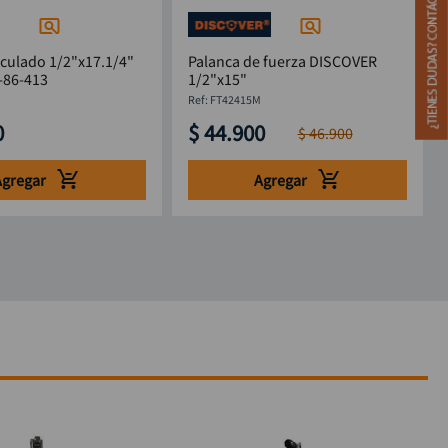
culado 1/2"x17.1/4"
Palanca de fuerza DISCOVER
-86-413
1/2"x15"
:
FT42415M
0
$
44
.
900
$
46
.
900
Agregar
Agregar