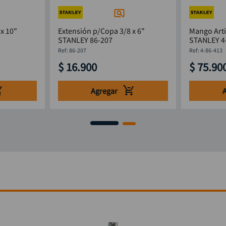
x 10"
Extensión p/Copa 3/8 x 6"
Mango Arti
STANLEY 86-207
STANLEY 4
:
86-207
:
4-86-413
$
16
.
900
$
75
.
90
Agregar