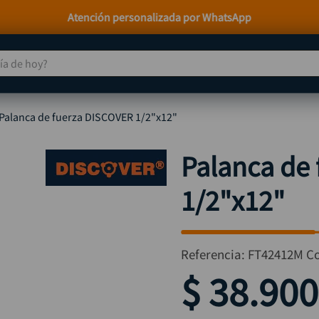
Atención personalizada por WhatsApp
 de hoy?
TÉRMINOS MÁS BUSCADOS
Palanca de fuerza DISCOVER 1/2"x12"
taladro
1
.
taladros pulidoras
2
.
Palanca de
compresor
3
.
1/2"x12"
llave
4
.
sierra circular
5
.
ruteadora
6
.
Referencia
:
FT42412M
C
broca
7
.
$
38
.
900
hidrolavadora
8
.