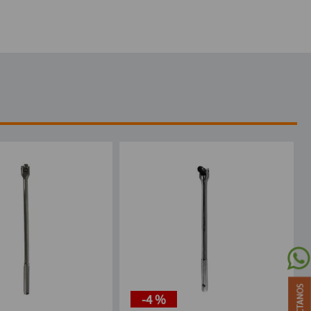
-
4 %