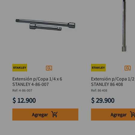
Extensión p/Copa 1/4 x 6
Extensión p/Copa 1/2 
STANLEY 4-86-007
STANLEY 86 408
:
4-86-007
:
86 408
$
12
.
900
$
29
.
900
Agregar
Agregar