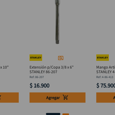
x 10"
Extensión p/Copa 3/8 x 6"
Mango Arti
STANLEY 86-207
STANLEY 4
:
86-207
:
4-86-413
$
16
.
900
$
75
.
90
Agregar