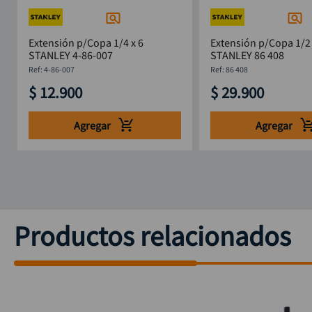
Extensión p/Copa 1/4 x 6
Extensión p/Copa 1/2 
STANLEY 4-86-007
STANLEY 86 408
:
4-86-007
:
86 408
$
12
.
900
$
29
.
900
Agregar
Agregar
Productos relacionados