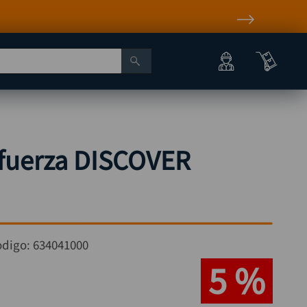
 fuerza DISCOVER
odigo:
634041000
5 %