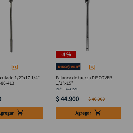
-
4 %
culado 1/2"x17.1/4"
Palanca de fuerza DISCOVER
-86-413
1/2"x15"
:
FT42415M
0
$
44
.
900
$
46
.
900
Agregar
Agregar