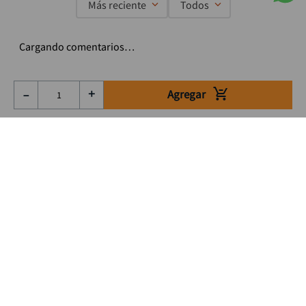
Más reciente
Todos
Cargando comentarios…
Agregar
－
＋
Suscríbete a nuestro Newsletter
Se el primero en enterarte de nuestras ofertas, lanzamientos y
consejos para tu trabajo
Acepto los Término y condiciones
Suscribirme
Medios de pago