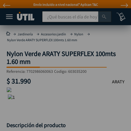
Envío incluido a nivel nacional* Aplican T&C
¿Qué buscas el día de hoy?
TÉRMINOS MÁS BUSCADOS
Jardinería
Accesorios jardín
Nylon
Nylon Verde ARATY SUPERFLEX 100mts 1.60 mm
taladro
1
.
Nylon Verde ARATY SUPERFLEX 100mts
taladros pulidoras
2
.
1.60 mm
compresor
3
.
Referencia
:
7702986060063
Codigo:
603035200
broca
4
.
$
31
.
990
ARATY
sierra circular
5
.
hidrolavadora
6
.
ruteadora
7
.
mototool
8
.
taladro inalámbrico
Descripción del producto
9
.