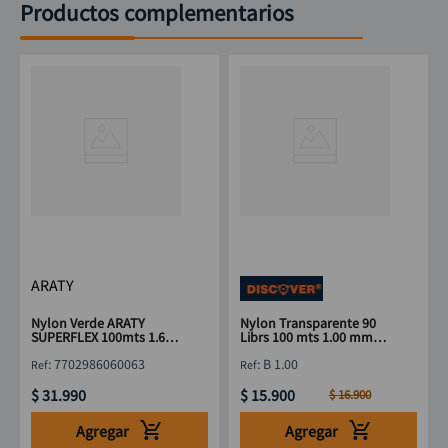
Productos complementarios
ARATY
Nylon Verde ARATY
Nylon Transparente 90
SUPERFLEX 100mts 1.60
Librs 100 mts 1.00 mm
mm
DISCOVER
:
7702986060063
:
B 1.00
$
31
.
990
$
15
.
900
$
16
.
900
Agregar
Agregar