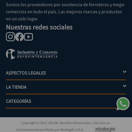
Somos los proveedores por excelencia de ferreteros y mega-
comercios en todo el país. Las mejores marcas y productos
en un solo lugar.
Nuestras redes sociales
ASPECTOS LEGALES
+
LA TIENDA
+
Política de tratamiento de datos personales
Aviso de privacidad
CATEGORÍAS
+
Mi cuenta
Términos y condiciones
Escríbenos
Políticas de distribución y despacho
Jardinería
PQRs
Políticas de devolución
Copyright © 2023 JEN SA. Derechos Reservados. Util.com.co.
Eléctricos
¿Cómo comprar?
Políticas de garantías y devoluciones
eCommerce desarrollado por XtrategiK, S.A.S