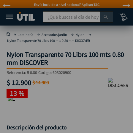
Envío incluido a nivel nacional* Aplican T&C
¿Qué buscas el día de hoy?
TÉRMINOS MÁS BUSCADOS
Jardinería
Accesorios jardín
Nylon
Nylon Transparente 70 Librs 100 mts 0.80 mm DISCOVER
taladro
1
.
Nylon Transparente 70 Librs 100 mts 0.80
taladros pulidoras
2
.
mm DISCOVER
compresor
3
.
Referencia
:
B 0.80
Codigo:
603020900
mototool
4
.
$
12
.
900
$
14
.
900
broca
5
.
13 %
sierra circular
6
.
llave impacto
7
.
hidrolavadora
8
.
alicate
9
.
Descripción del producto