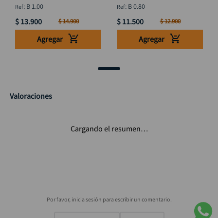
mm
mm
:
B 1.00
:
B 0.80
$
13
.
900
$
11
.
500
$
14
.
900
$
12
.
900
Agregar
Agregar
Valoraciones
Cargando el resumen…