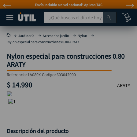
Envío incluido a nivel nacional* Aplican T&C
¿Qué buscas el día de hoy?
TÉRMINOS MÁS BUSCADOS
Jardinería
Accesorios jardín
Nylon
Nylon especial para construcciones 0.80 ARATY
taladro
1
.
Nylon especial para construcciones 0.80
taladros pulidoras
2
.
ARATY
compresor
3
.
Referencia
:
1A080X
Codigo:
603042000
llave
4
.
$
14
.
990
ARATY
combo
5
.
ruteadora
6
.
sierra circular
7
.
broca
8
.
hidrolavadora
Descripción del producto
9
.