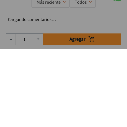
Más reciente
Todos
Cargando comentarios…
Agregar
－
＋
Suscríbete a nuestro Newsletter
Se el primero en enterarte de nuestras ofertas, lanzamientos y
consejos para tu trabajo
Acepto los Término y condiciones
Suscribirme
Medios de pago