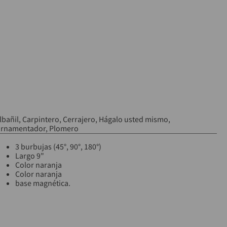
lbañil
Carpintero
Cerrajero
Hágalo usted mismo
rnamentador
Plomero
3 burbujas (45°, 90°, 180°)
Largo 9"
Color naranja
Color naranja
base magnética.