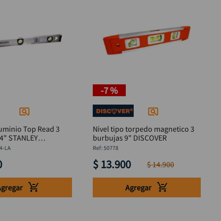
-
7 %
luminio Top Read 3
Nivel tipo torpedo magnetico 3
24" STANLEY
burbujas 9" DISCOVER
4-LA
4-LA
:
50778
0
$
13
.
900
$
14
.
900
Agregar
Agregar