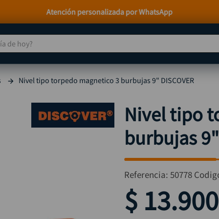
Paga a Crédito con Addi y Sistecrédito
 de hoy?
TÉRMINOS MÁS BUSCADOS
s
Nivel tipo torpedo magnetico 3 burbujas 9" DISCOVER
taladro
1
.
taladros pulidoras
2
.
Nivel tipo 
compresor
3
.
burbujas 9
llave
4
.
combo
5
.
ruteadora
6
.
Referencia
:
50778
Codig
sierra circular
7
.
$
13
.
900
broca
8
.