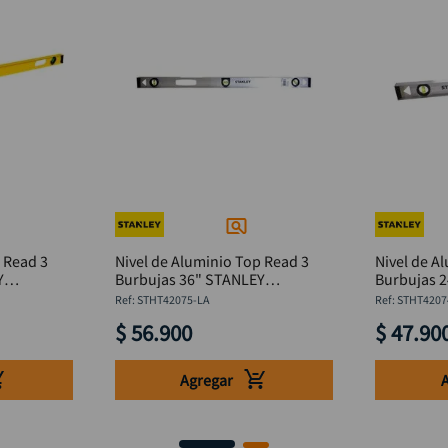
 Read 3
Nivel de Aluminio Top Read 3
Nivel de A
Y
Burbujas 36" STANLEY
Burbujas 
mm
STHT42075-LA
STHT4207
:
STHT42075-LA
:
STHT4207
$
56
.
900
$
47
.
90
Agregar