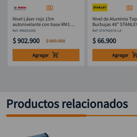
Nivel Láser rojo 15m
Nivel de Aluminio Top
autonivelante con base RM1
Burbujas 48" STANLE
BOSCH GCL-2-15
STHT42076-LA 1220
:
496051000
:
STHT42076-LA
$
902
.
900
$
66
.
900
$
969
.
900
Agregar
Agregar
Productos relacionados