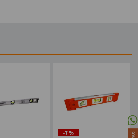
-
7 %