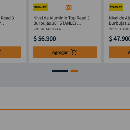
 Read 3
Nivel de Aluminio Top Read 3
Nivel de A
Y
Burbujas 36" STANLEY
Burbujas 
mm
STHT42075-LA
STHT4207
:
STHT42075-LA
:
STHT4207
$
56
.
900
$
47
.
90
Agregar