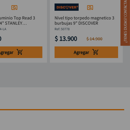
luminio Top Read 3
Nivel tipo torpedo magnetico 3
24" STANLEY
burbujas 9" DISCOVER
4-LA
4-LA
:
50778
0
$
13
.
900
$
14
.
900
Agregar
Agregar