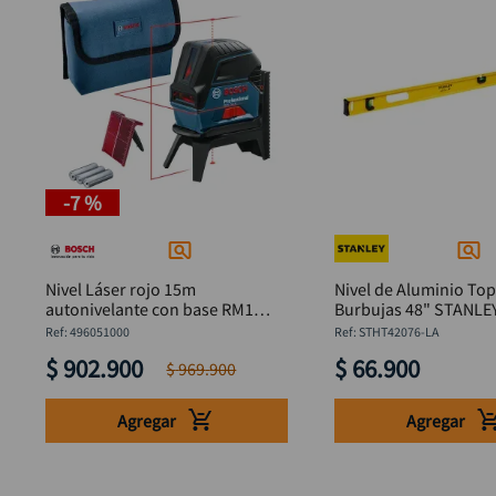
-
7 %
Nivel Láser rojo 15m
Nivel de Aluminio Top
autonivelante con base RM1
Burbujas 48" STANLE
BOSCH GCL-2-15
STHT42076-LA 1220
:
496051000
:
STHT42076-LA
$
902
.
900
$
66
.
900
$
969
.
900
Agregar
Agregar