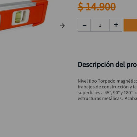
hidrolavadora
9
.
$
14
.
900
black decker
10
.
－
＋
Descripción del pr
Nivel tipo Torpedo magnético
trabajos de construcción y ta
superficies a 45°, 90° y 180°
estructuras metálicas.  Acaba