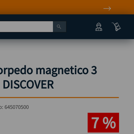
torpedo magnetico 3
" DISCOVER
o:
645070500
7 %