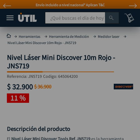
Envío incluido a nivel nacional* Aplican T&C
¿Qué buscas el día de hoy?
TÉRMINOS MÁS BUSCADOS
Herramientas
Herramienta de Medición
Medidor laser
Nivel Láser Mini Discover 10m Rojo - JNS719
taladro
1
.
Nivel Láser Mini Discover 10m Rojo -
taladros pulidoras
2
.
JNS719
compresor
3
.
Referencia
:
JN5719
Codigo:
645064200
broca
4
.
$
32
.
900
$
36
.
900
sierra circular
5
.
11 %
hidrolavadora
6
.
ruteadora
7
.
mototool
8
.
Descripción del producto
taladro inalámbrico
9
.
El 
Nivel Láser Mini Discover Tools Ref. JN5719
 es la herramienta 