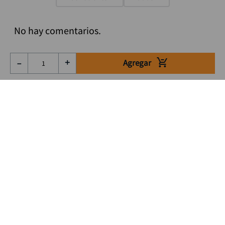
No hay comentarios.
Agregar
－
＋
Suscríbete a nuestro Newsletter
Se el primero en enterarte de nuestras ofertas, lanzamientos y
consejos para tu trabajo
Acepto los Término y condiciones
Suscribirme
Medios de pago