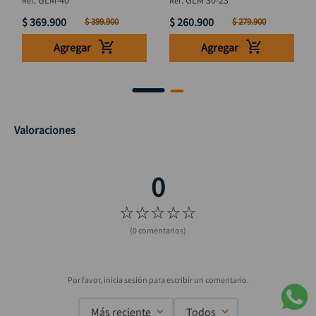
:
GLM-40
:
GLM 30-23
$
369
.
900
$
260
.
900
$
399
.
900
$
279
.
900
Agregar
Agregar
Valoraciones
☆
☆
☆
☆
☆
(0 comentarios)
Más reciente
Todos