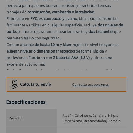
llave impacto
10
.
perfecta para quienes buscan precisión y practicidad en sus 
trabajos de 
construcción, carpintería o instalación
.
Fabricado en 
PVC
, es 
compacto y liviano
, ideal para transportar 
fácilmente y utilizar en cualquier superficie. Incluye 
dos niveles de 
burbuja
 para asegurar una alineación exacta y 
dos tachuelas
 que 
permiten fijarlo con seguridad.
Con un 
alcance de hasta 10 m
 y 
láser rojo
, este nivel te ayuda a 
alinear, nivelar o dimensionar espacios
 de forma rápida y 
profesional. Funciona con 
2 baterías AAA (1,5 V)
 y ofrece una 
excelente autonomía.
Su diseño ergonómico y resistente lo convierten en un aliado 
indispensable tanto en obras como en talleres.
Calcula tu envío
Consulta tus opciones
Especificaciones
Albañil
Carpintero
Cerrajero
Hágalo
Profesión
usted mismo
Ornamentador
Plomero