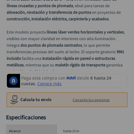
alicate
10
.
líneas cruzadas y puntos de plomada
, ideal para tareas de 
alineación, nivelación y transferencia de puntos
 en proyectos de 
construcción, instalación eléctrica, carpintería y acabados
.
Este modelo proyecta 
líneas láser verdes horizontales y verticales
, 
visibles con mayor claridad en interiores con alta iluminación. 
Integra 
dos puntos de plomada centrados
, lo que permite 
transferencias precisas del suelo al techo. El soporte giratorio 
RM1 
incluido
 facilita una 
instalación rápida en pared o estructuras 
metálicas
, mientras que su 
maletín rígido de transporte
 garantiza 
protección y facilidad de almacenamiento.
El GCL 2-15 G cuenta con 
auto-nivelación
 de hasta ±4°, función de 
bloqueo del péndulo
 para transportarlo con seguridad, y 
roscas de 
montaje de 1/4” y 5/8”
 que aseguran compatibilidad con trípodes 
Calcula tu envío
Consulta tus opciones
estándar. Su diseño compacto y robusto lo convierte en una 
herramienta confiable para técnicos, instaladores, carpinteros y 
Especificaciones
profesionales del montaje.
Especificaciones técnicas:
Alcance
hasta 15 m