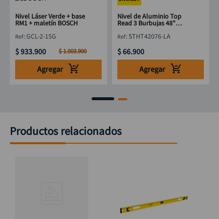
Nivel Láser Verde + base
Nivel de Aluminio Top
RM1 + maletín BOSCH
Read 3 Burbujas 48"
STANLEY STHT42076-LA
:
GCL-2-15G
:
STHT42076-LA
1220mm
$
933
.
900
$
66
.
900
$
1
.
003
.
900
Agregar
Agregar
Productos relacionados