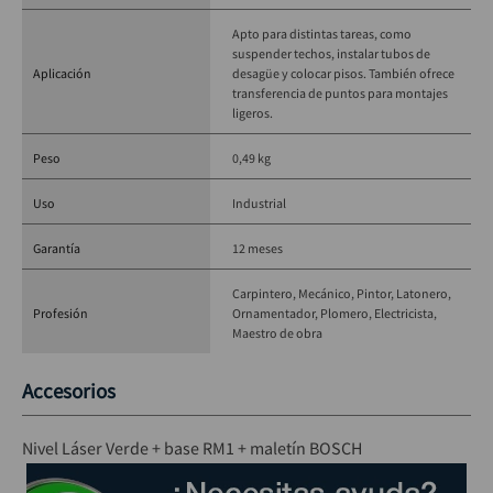
Tipo de láser:
 Verde (línea y puntos de plomada)
Apto para distintas tareas, como
Alcance con receptor:
 Hasta 50 m
suspender techos, instalar tubos de
Alcance sin receptor:
 Hasta 15 m (líneas), 10 m (puntos)
Aplicación
desagüe y colocar pisos. También ofrece
transferencia de puntos para montajes
Precisión de nivelación:
 ±0,3 mm/m
ligeros.
Auto-nivelación:
 Sí, hasta ±4°
Roscas de montaje:
 1/4" y 5/8"
Peso
0,49 kg
Alimentación:
 3 baterías AA (1,5V)
Peso:
 0,49 kg
Uso
Industrial
Referencia del producto:
 GCL 2-15 G + RM1
Garantía
12 meses
Carpintero
Mecánico
Pintor
Latonero
Profesión
Ornamentador
Plomero
Electricista
Maestro de obra
Accesorios
Nivel Láser Verde + base RM1 + maletín BOSCH