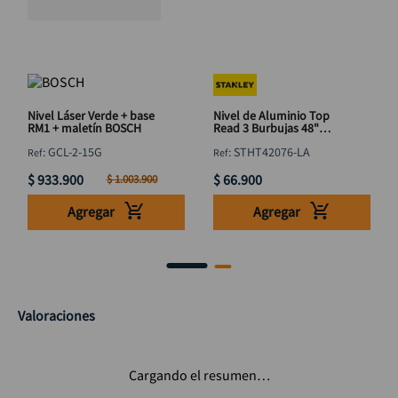
Nivel Láser Verde + base
Nivel de Aluminio Top
RM1 + maletín BOSCH
Read 3 Burbujas 48"
STANLEY STHT42076-LA
:
GCL-2-15G
:
STHT42076-LA
1220mm
$
933
.
900
$
66
.
900
$
1
.
003
.
900
Agregar
Agregar
Valoraciones
Cargando el resumen…