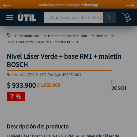
Atención personalizada por WhatsApp
¿Qué buscas el día de hoy?
TÉRMINOS MÁS BUSCADOS
Herramientas
Herramienta de Medición
Niveles
Nivel Láser Verde + base RM1 + maletín BOSCH
taladro
1
.
Nivel Láser Verde + base RM1 + maletín
taladros pulidoras
2
.
BOSCH
compresor
3
.
Referencia
:
GCL-2-15G
Codigo:
496051001
sierra circular
4
.
$
933
.
900
$
1
.
003
.
900
ruteadora
5
.
7 %
broca
6
.
hidrolavadora
7
.
rueda
8
.
Descripción del producto
taladro inalámbrico
9
.
El 
Nivel Láser Bosch GCL 2-15 G + RM1
 es un 
nivelador láser de 