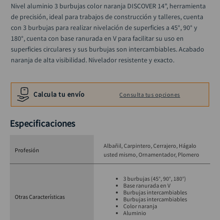
ruteadora
Nivel aluminio 3 burbujas color naranja DISCOVER 14", herramienta 
10
.
de precisión, ideal para trabajos de construcción y talleres, cuenta 
con 3 burbujas para realizar nivelación de superficies a 45°, 90° y 
180°, cuenta con base ranurada en V para facilitar su uso en 
superficies circulares y sus burbujas son intercambiables. Acabado 
naranja de alta visibilidad. Nivelador resistente y exacto.
Calcula tu envío
Consulta tus opciones
Especificaciones
Albañil
Carpintero
Cerrajero
Hágalo
Profesión
usted mismo
Ornamentador
Plomero
3 burbujas (45°, 90°, 180°)
Base ranurada en V
Burbujas intercambiables
Otras Características
Burbujas intercambiables
Color naranja
Aluminio