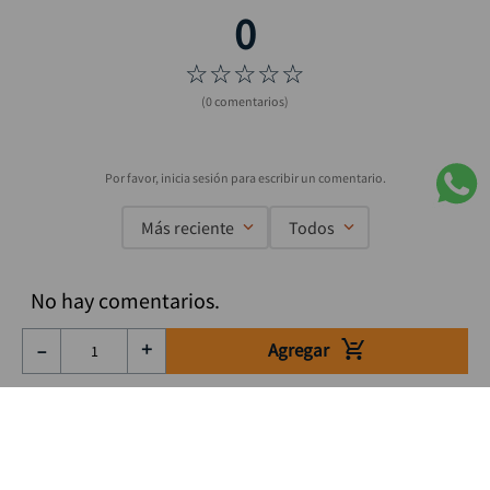
☆
☆
☆
☆
☆
(0 comentarios)
Más reciente
Todos
No hay comentarios.
Agregar
－
＋
Suscríbete a nuestro Newsletter