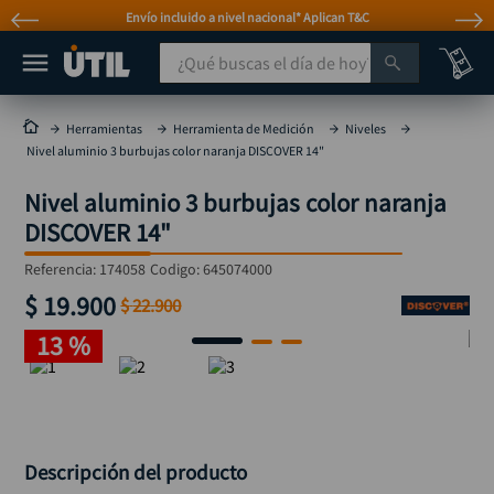
Envío incluido a nivel nacional* Aplican T&C
¿Qué buscas el día de hoy?
TÉRMINOS MÁS BUSCADOS
Herramientas
Herramienta de Medición
Niveles
Nivel aluminio 3 burbujas color naranja DISCOVER 14"
taladro
1
.
Nivel aluminio 3 burbujas color naranja
taladros pulidoras
2
.
DISCOVER 14"
compresor
3
.
Referencia
:
174058
Codigo:
645074000
sierra circular
4
.
$
19
.
900
$
22
.
900
mototool
5
.
13 %
broca
6
.
llave impacto
7
.
hidrolavadora
8
.
rodachina
Descripción del producto
9
.