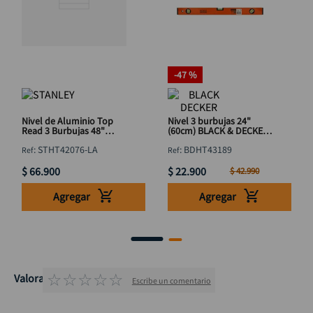
-
47 %
Nivel de Aluminio Top
Nivel 3 burbujas 24"
Read 3 Burbujas 48"
(60cm) BLACK & DECKER
STANLEY STHT42076-LA
BDHT43189
:
STHT42076-LA
:
BDHT43189
1220mm
$
66
.
900
$
22
.
900
$
42
.
990
Agregar
Agregar
☆
☆
☆
☆
☆
Valoraciones
Escribe un comentario