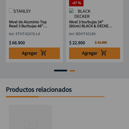
-
47 %
Nivel de Aluminio Top
Nivel 3 burbujas 24"
Read 3 Burbujas 48"
(60cm) BLACK & DECKER
STANLEY STHT42076-LA
BDHT43189
:
STHT42076-LA
:
BDHT43189
1220mm
$
66
.
900
$
22
.
900
$
42
.
990
Agregar
Agregar
Productos relacionados