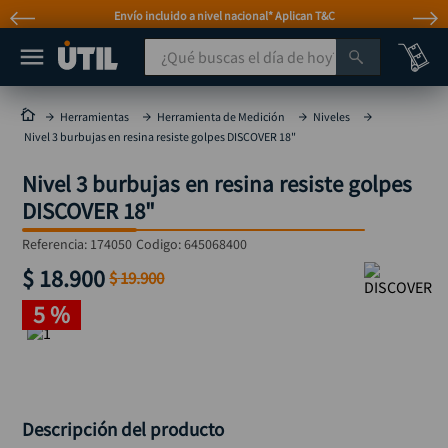
Envío incluido a nivel nacional* Aplican T&C
¿Qué buscas el día de hoy?
TÉRMINOS MÁS BUSCADOS
Herramientas
Herramienta de Medición
Niveles
Nivel 3 burbujas en resina resiste golpes DISCOVER 18"
taladro
1
.
Nivel 3 burbujas en resina resiste golpes
taladros pulidoras
2
.
DISCOVER 18"
compresor
3
.
Referencia
:
174050
Codigo:
645068400
broca
4
.
$
18
.
900
$
19
.
900
sierra circular
5
.
5 %
hidrolavadora
6
.
ruteadora
7
.
mototool
8
.
taladro inalámbrico
9
.
Descripción del producto