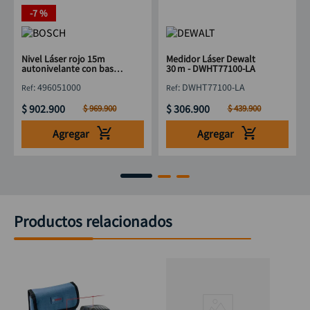
-
7 %
Nivel Láser rojo 15m
Medidor Láser Dewalt
autonivelante con base
30 m - DWHT77100-LA
RM1 BOSCH GCL-2-15
:
496051000
:
DWHT77100-LA
$
902
.
900
$
306
.
900
$
969
.
900
$
439
.
900
Agregar
Agregar
Productos relacionados