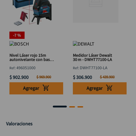
-
7 %
Nivel Láser rojo 15m
Medidor Láser Dewalt
autonivelante con base
30 m - DWHT77100-LA
RM1 BOSCH GCL-2-15
:
496051000
:
DWHT77100-LA
$
902
.
900
$
306
.
900
$
969
.
900
$
439
.
900
Agregar
Agregar
Valoraciones