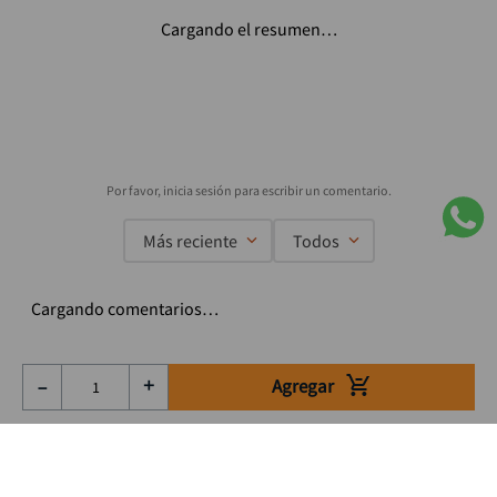
Cargando el resumen…
Más reciente
Todos
Cargando comentarios…
Agregar
－
＋
Suscríbete a nuestro Newsletter
Se el primero en enterarte de nuestras ofertas, lanzamientos y
consejos para tu trabajo