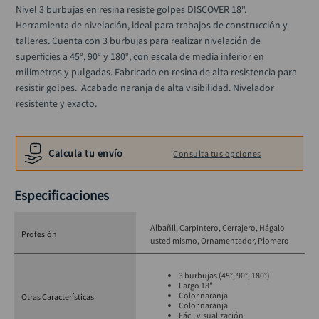
llave impacto
10
.
Nivel 3 burbujas en resina resiste golpes DISCOVER 18". 
Herramienta de nivelación, ideal para trabajos de construcción y 
talleres. Cuenta con 3 burbujas para realizar nivelación de 
superficies a 45°, 90° y 180°, con escala de media inferior en 
milímetros y pulgadas. Fabricado en resina de alta resistencia para 
resistir golpes.  Acabado naranja de alta visibilidad. Nivelador 
resistente y exacto.
Calcula tu envío
Consulta tus opciones
Especificaciones
Albañil
Carpintero
Cerrajero
Hágalo
Profesión
usted mismo
Ornamentador
Plomero
3 burbujas (45°, 90°, 180°)
Largo 18"
Color naranja
Otras Características
Color naranja
Fácil visualización