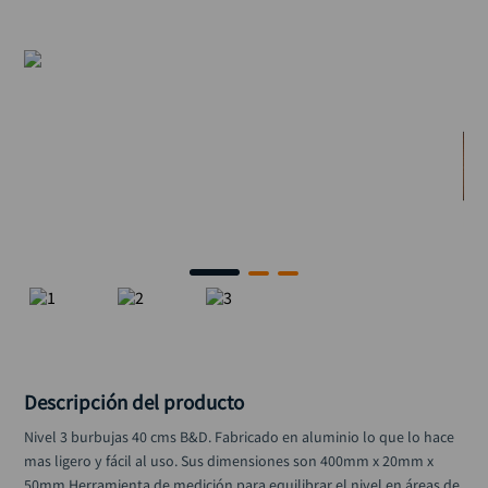
alicate
10
.
Descripción del producto
Nivel 3 burbujas 40 cms B&D. Fabricado en aluminio lo que lo hace 
mas ligero y fácil al uso. Sus dimensiones son 400mm x 20mm x 
50mm.Herramienta de medición para equilibrar el nivel en áreas de 