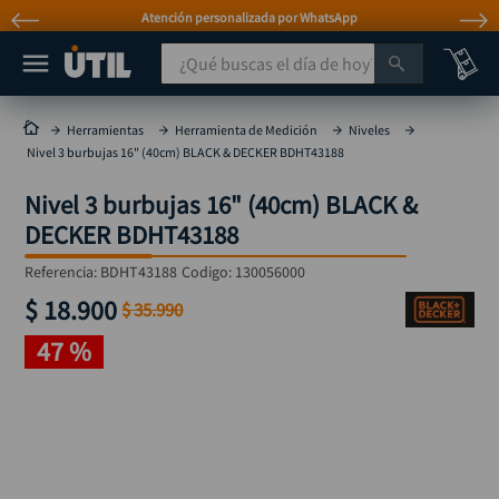
Atención personalizada por WhatsApp
¿Qué buscas el día de hoy?
TÉRMINOS MÁS BUSCADOS
Herramientas
Herramienta de Medición
Niveles
Nivel 3 burbujas 16" (40cm) BLACK & DECKER BDHT43188
taladro
1
.
Nivel 3 burbujas 16" (40cm) BLACK &
taladros pulidoras
2
.
DECKER BDHT43188
compresor
3
.
Referencia
:
BDHT43188
Codigo:
130056000
llave
4
.
$
18
.
900
$
35
.
990
sierra circular
5
.
47 %
ruteadora
6
.
broca
7
.
hidrolavadora
8
.
rueda
9
.