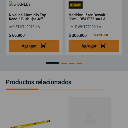
Nivel de Aluminio Top
Medidor Láser Dewalt
Read 3 Burbujas 48"
30 m - DWHT77100-LA
STANLEY STHT42076-LA
:
STHT42076-LA
:
DWHT77100-LA
1220mm
$
66
.
900
$
306
.
900
$
439
.
900
Agregar
Agregar
Productos relacionados