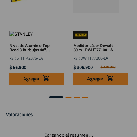
Nivel de Aluminio Top
Medidor Láser Dewalt
Read 3 Burbujas 48"
30 m - DWHT77100-LA
STANLEY STHT42076-LA
:
STHT42076-LA
:
DWHT77100-LA
1220mm
$
66
.
900
$
306
.
900
$
439
.
900
Agregar
Agregar
Valoraciones
Cargando el resumen…