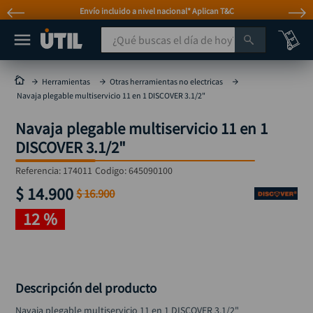
Envío incluido a nivel nacional* Aplican T&C
¿Qué buscas el día de hoy?
TÉRMINOS MÁS BUSCADOS
Herramientas
Otras herramientas no electricas
Navaja plegable multiservicio 11 en 1 DISCOVER 3.1/2"
taladro
1
.
Navaja plegable multiservicio 11 en 1
taladros pulidoras
2
.
DISCOVER 3.1/2"
compresor
3
.
Referencia
:
174011
Codigo:
645090100
sierra circular
4
.
$
14
.
900
$
16
.
900
ruteadora
5
.
12 %
broca
6
.
hidrolavadora
7
.
rueda
8
.
Descripción del producto
taladro inalámbrico
9
.
Navaja plegable multiservicio 11 en 1 DISCOVER 3.1/2"