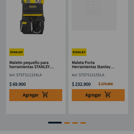
Maletin pequeño para
Maleta Porta
herramientas STANLEY
Herramientas Stanley
STST511324LA
con Espacio para Laptop
:
STST511324LA
:
STST515155LA
18"
$
69
.
900
$
232
.
900
$
274
.
900
Agregar
Agregar