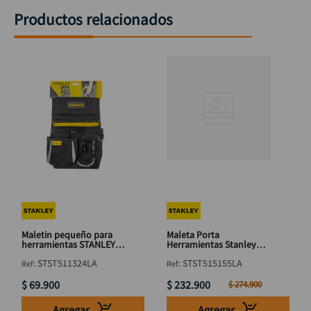
Productos relacionados
Maletin pequeño para
Maleta Porta
herramientas STANLEY
Herramientas Stanley
STST511324LA
con Espacio para Laptop
:
STST511324LA
:
STST515155LA
18"
$
69
.
900
$
232
.
900
$
274
.
900
Agregar
Agregar