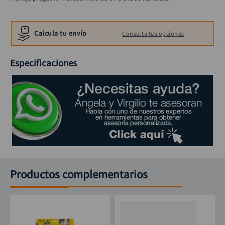
llave
10
.
Calcula tu envío
Consulta tus opciones
Especificaciones
Productos complementarios