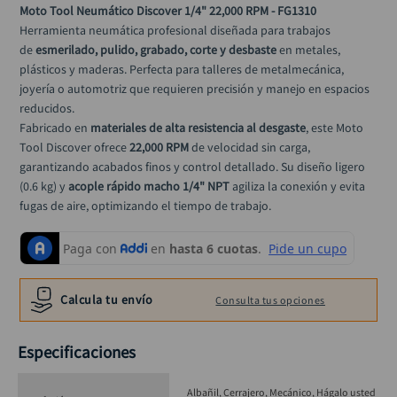
rodachina
Moto Tool Neumático Discover 1/4" 22,000 RPM - FG1310
10
.
Herramienta neumática profesional diseñada para trabajos 
de 
esmerilado, pulido, grabado, corte y desbaste
 en metales, 
plásticos y maderas. Perfecta para talleres de metalmecánica, 
joyería o automotriz que requieren precisión y manejo en espacios 
reducidos.
Fabricado en 
materiales de alta resistencia al desgaste
, este Moto 
Tool Discover ofrece 
22,000 RPM
 de velocidad sin carga, 
garantizando acabados finos y control detallado. Su diseño ligero 
(0.6 kg) y 
acople rápido macho 1/4" NPT
 agiliza la conexión y evita 
fugas de aire, optimizando el tiempo de trabajo.
Ideal para:
Afilado de herramientas.
Grabado artístico o industrial.
Calcula tu envío
Consulta tus opciones
Limpieza de soldaduras y rebabas.
Detallado en piezas pequeñas.
Especificaciones
Albañil
Cerrajero
Mecánico
Hágalo usted