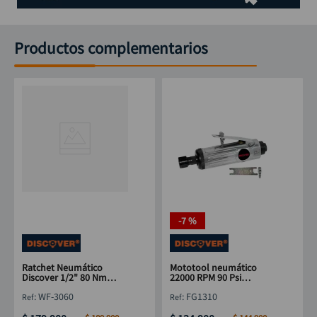
Productos complementarios
-
7 %
Ratchet Neumático
Mototool neumático
Discover 1/2" 80 Nm
22000 RPM 90 Psi
Reversible - WF-3060
DISCOVER 1/4"
:
WF-3060
:
FG1310