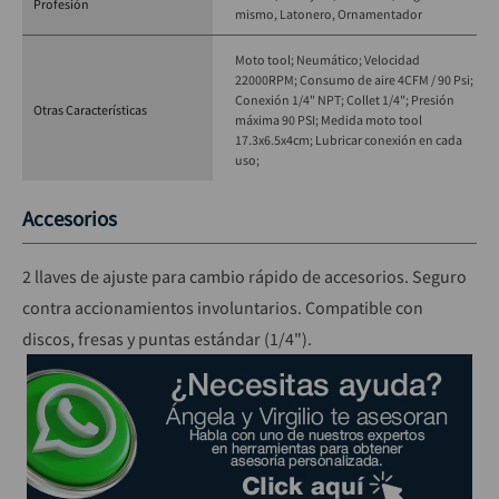
Especificaciones técnicas:
Profesión
mismo
Latonero
Ornamentador
Presión de trabajo: 90 PSI.
Moto tool; Neumático; Velocidad
Consumo de aire: 4 CFM.
22000RPM; Consumo de aire 4CFM / 90 Psi;
Velocidad sin carga: 22,000 RPM.
Conexión 1/4" NPT; Collet 1/4"; Presión
Otras Características
Conexión: 1/4" NPT (acople rápido macho incluido).
máxima 90 PSI; Medida moto tool
17.3x6.5x4cm; Lubricar conexión en cada
Mandril: Collet 1/4".
uso;
Peso: 0.6 kg.
Accesorios
2 llaves de ajuste para cambio rápido de accesorios. Seguro
contra accionamientos involuntarios. Compatible con
discos, fresas y puntas estándar (1/4").