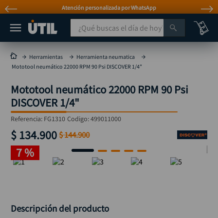
Atención personalizada por WhatsApp
¿Qué buscas el día de hoy?
TÉRMINOS MÁS BUSCADOS
Herramientas
Herramienta neumatica
Mototool neumático 22000 RPM 90 Psi DISCOVER 1/4"
taladro
1
.
Mototool neumático 22000 RPM 90 Psi
taladros pulidoras
2
.
DISCOVER 1/4"
compresor
3
.
Referencia
:
FG1310
Codigo:
499011000
broca
4
.
$
134
.
900
$
144
.
900
sierra circular
5
.
7 %
hidrolavadora
6
.
ruteadora
7
.
mototool
8
.
taladro inalámbrico
Descripción del producto
9
.