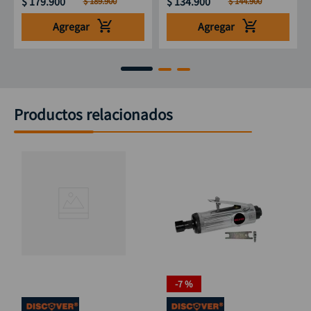
$
179
.
900
$
134
.
900
$
189
.
900
$
144
.
900
Agregar
Agregar
Productos relacionados
-
7 %