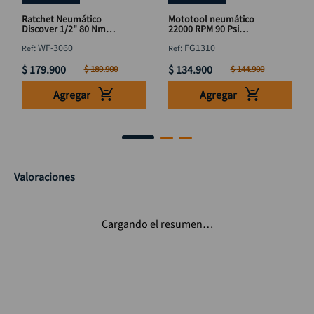
Ratchet Neumático
Mototool neumático
Discover 1/2" 80 Nm
22000 RPM 90 Psi
Reversible - WF-3060
DISCOVER 1/4"
:
WF-3060
:
FG1310
$
179
.
900
$
134
.
900
$
189
.
900
$
144
.
900
Agregar
Agregar
Valoraciones
Cargando el resumen…