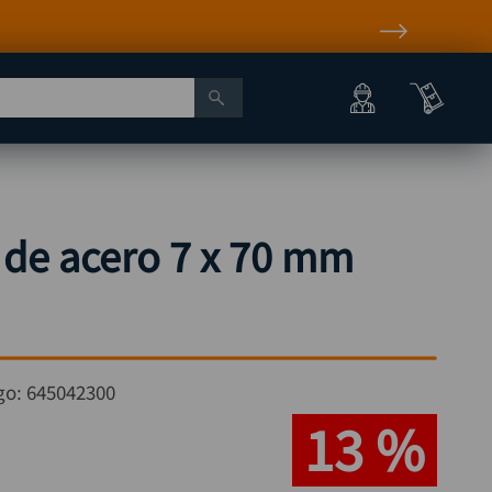
de acero 7 x 70 mm
go:
645042300
13 %