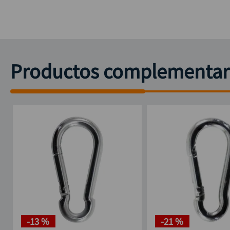
Productos complementar
-
13 %
-
21 %