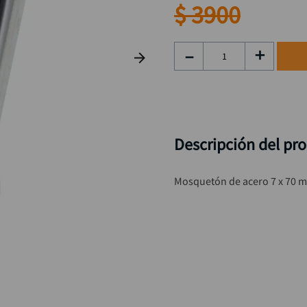
rueda
9
.
$
3900
alicate
10
.
－
＋
Descripción del pr
Mosquetón de acero 7 x 70 