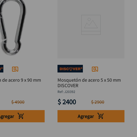
 de acero 9 x 90 mm
Mosquetón de acero 5 x 50 mm
DISCOVER
:
J20392
$
2400
$
4900
$
2900
Agregar
Agregar