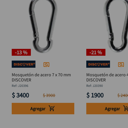
-
13 %
-
21 %
Mosquetón de acero 7 x 70 mm
Mosquetón de acero 
DISCOVER
DISCOVER
:
J20396
:
J20390
$
3400
$
1900
$
3900
$
240
Agregar
Agregar