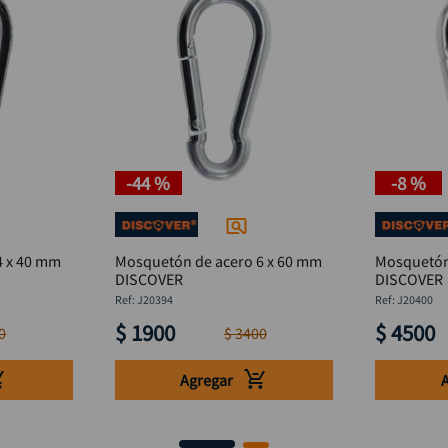
-
44 %
-
8 %
4 x 40 mm
Mosquetón de acero 6 x 60 mm
Mosquetón
DISCOVER
DISCOVER
:
J20394
:
J20400
$
1900
$
4500
0
$
3400
Agregar