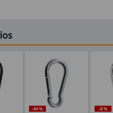
ios
-
44 %
-
8 %