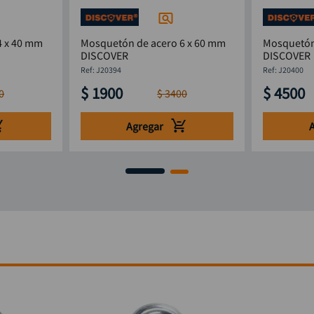
4 x 40 mm
Mosquetón de acero 6 x 60 mm
Mosquetón
DISCOVER
DISCOVER
:
J20394
:
J20400
$
1900
$
4500
0
$
3400
Agregar