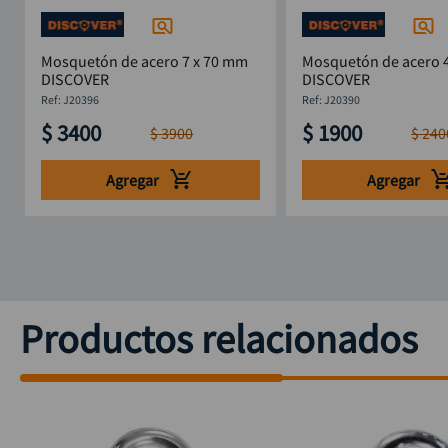
Mosquetón de acero 7 x 70 mm
Mosquetón de acero 
DISCOVER
DISCOVER
:
J20396
:
J20390
$
3400
$
1900
$
3900
$
240
Agregar
Agregar
Productos relacionados