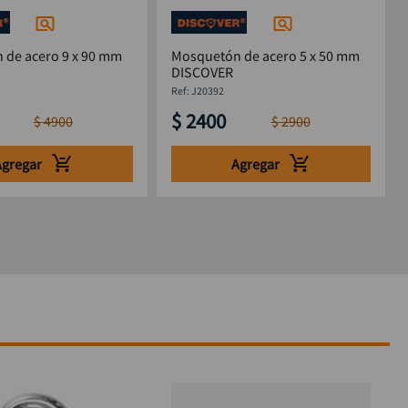
 de acero 9 x 90 mm
Mosquetón de acero 5 x 50 mm
DISCOVER
:
J20392
$
2400
$
4900
$
2900
Agregar
Agregar