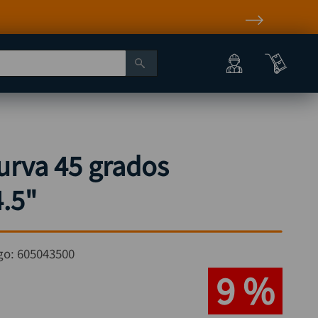
urva 45 grados
.5"
go:
605043500
9 %