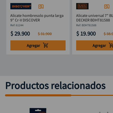
Alicate hombresolo punta larga
Alicate universal 7" 
9" Cr-V DISCOVER
DECKER BDHT81588
:
61244
:
BDHT81588
$
29
.
900
$
19
.
900
$
31
.
900
$
38
.
Agregar
Agregar
Productos relacionados