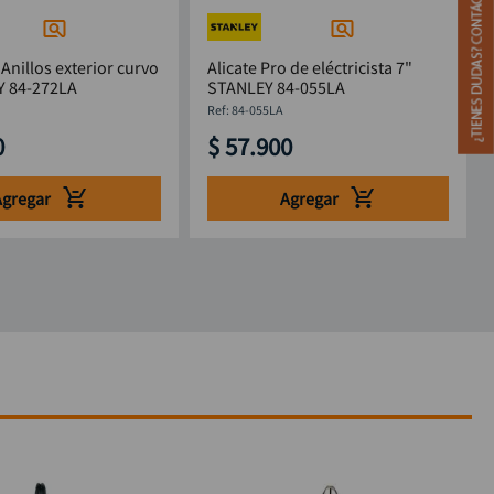
Anillos exterior curvo
Alicate Pro de eléctricista 7"
Y 84-272LA
STANLEY 84-055LA
:
84-055LA
0
$
57
.
900
Agregar
Agregar