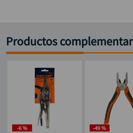
Productos complementar
-
6 %
-
49 %