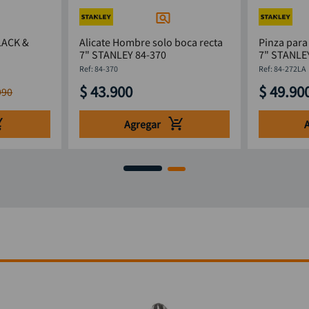
BLACK &
Alicate Hombre solo boca recta
Pinza para 
7" STANLEY 84-370
7" STANLE
:
84-370
:
84-272LA
$
43
.
900
$
49
.
90
990
Agregar