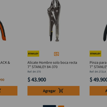
BLACK &
Alicate Hombre solo boca recta
Pinza para 
7" STANLEY 84-370
7" STANLE
:
84-370
:
84-272LA
$
43
.
900
$
49
.
90
990
Agregar