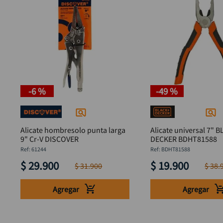
-
6 %
-
49 %
Alicate hombresolo punta larga
Alicate universal 7" 
9" Cr-V DISCOVER
DECKER BDHT81588
:
61244
:
BDHT81588
$
29
.
900
$
19
.
900
$
31
.
900
$
38
.
Agregar
Agregar