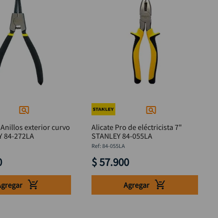
Anillos exterior curvo
Alicate Pro de eléctricista 7"
Y 84-272LA
STANLEY 84-055LA
:
84-055LA
0
$
57
.
900
Agregar
Agregar