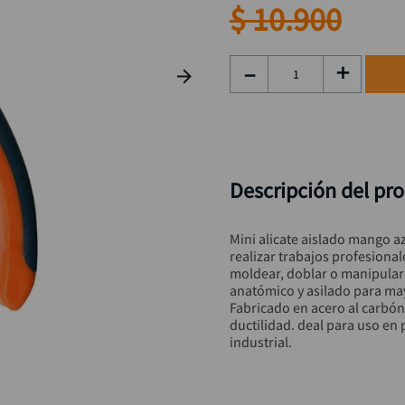
taladro inalámbrico
9
.
$
10
.
900
llave
10
.
－
＋
Descripción del pr
Mini alicate aislado mango az
realizar trabajos profesionale
moldear, doblar o manipular
anatómico y asilado para mayo
Fabricado en acero al carbón 
ductilidad. deal para uso en 
industrial.