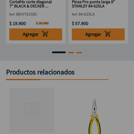
Cortafrío corte diagonal
Pinza Pro punta larga 8"
7" BLACK & DECKER
STANLEY 84-625LA
BDHT81585
:
BDHT81585
:
84-625LA
$
19
.
900
$
57
.
900
$
38
.
990
Agregar
Agregar
Productos relacionados