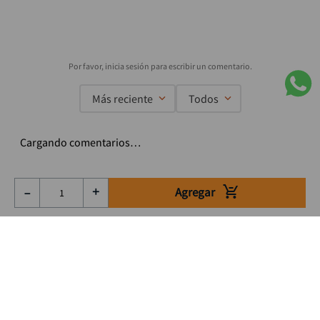
Más reciente
Todos
Cargando comentarios…
Agregar
－
＋
Suscríbete a nuestro Newsletter
Se el primero en enterarte de nuestras ofertas, lanzamientos y
consejos para tu trabajo
Acepto los Término y condiciones
Suscribirme