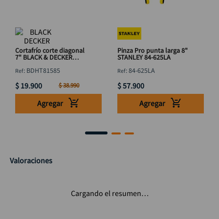
Cortafrío corte diagonal
Pinza Pro punta larga 8"
7" BLACK & DECKER
STANLEY 84-625LA
BDHT81585
:
BDHT81585
:
84-625LA
$
19
.
900
$
57
.
900
$
38
.
990
Agregar
Agregar
Valoraciones
Cargando el resumen…