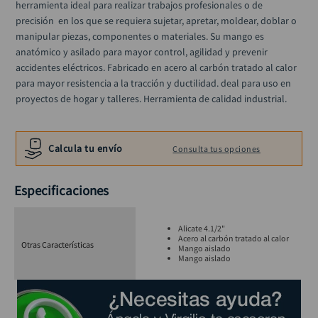
herramienta ideal para realizar trabajos profesionales o de  
llave impacto
10
.
precisión  en los que se requiera sujetar, apretar, moldear, doblar o 
manipular piezas, componentes o materiales. Su mango es 
anatómico y asilado para mayor control, agilidad y prevenir 
accidentes eléctricos. Fabricado en acero al carbón tratado al calor 
para mayor resistencia a la tracción y ductilidad. deal para uso en 
proyectos de hogar y talleres. Herramienta de calidad industrial.
Calcula tu envío
Consulta tus opciones
Especificaciones
Alicate 4.1/2"
Acero al carbón tratado al calor
Otras Características
Mango aislado
Mango aislado