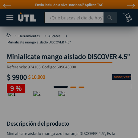
Envío incluido a nivel nacional* Aplican T&C
¿Qué buscas el día de hoy?
TÉRMINOS MÁS BUSCADOS
Herramientas
Alicates
Minialicate mango aislado DISCOVER 4.5"
taladro
1
.
Minialicate mango aislado DISCOVER 4.5"
taladros pulidoras
2
.
compresor
3
.
Referencia
:
974103
Codigo:
605043000
$
9900
broca
$
10
.
900
4
.
9 %
sierra circular
5
.
hidrolavadora
6
.
ruteadora
7
.
mototool
8
.
Descripción del producto
taladro inalámbrico
9
.
Mini alicate aislado mango azul naranja DISCOVER 4.5", Es la 