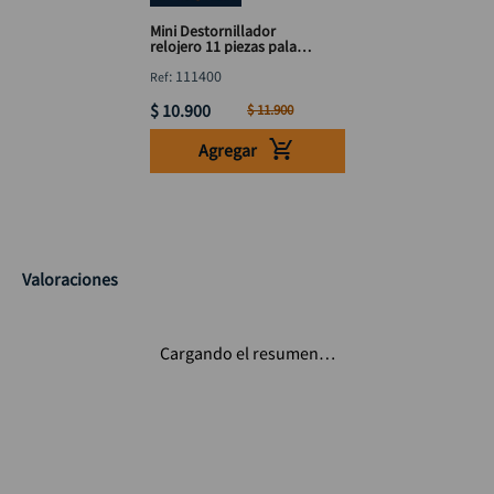
Mini Destornillador
relojero 11 piezas pala
phillp niquelado
:
111400
$
10
.
900
$
11
.
900
Agregar
Valoraciones
Cargando el resumen…