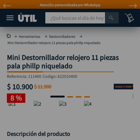
Atención personalizada por WhatsApp
¿Qué buscas el día de hoy?
TÉRMINOS MÁS BUSCADOS
Herramientas
Destornilladores
Mini Destornillador relojero 11 piezas pala phillp niquelado
taladro
1
.
Mini Destornillador relojero 11 piezas
taladros pulidoras
2
.
pala phillp niquelado
compresor
3
.
Referencia
:
111400
Codigo:
622010400
sierra circular
4
.
$
10
.
900
$
11
.
900
ruteadora
5
.
8 %
broca
6
.
hidrolavadora
7
.
rueda
8
.
taladro inalámbrico
Descripción del producto
9
.