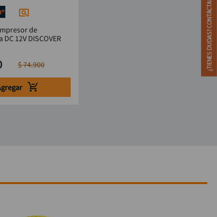
ompresor de
emergencia DC 12V DISCOVER
0
$
74
.
900
Agregar