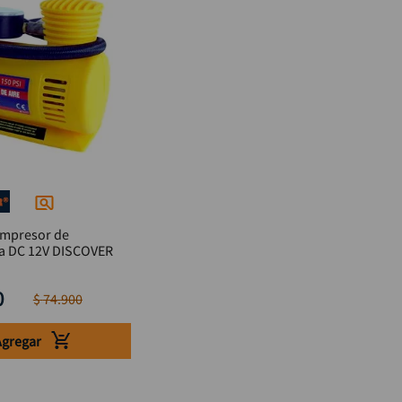
ompresor de
emergencia DC 12V DISCOVER
0
$
74
.
900
Agregar