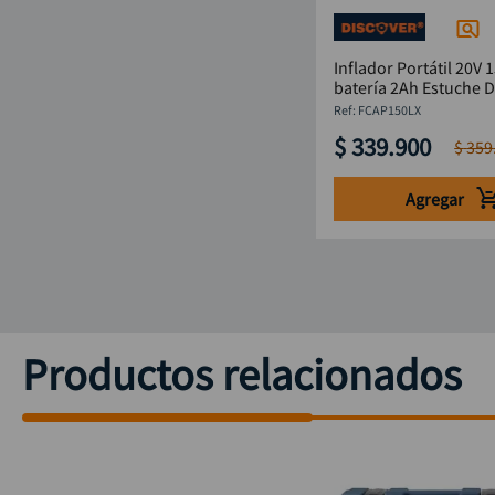
Inflador Portátil 20V 
batería 2Ah Estuche D
:
FCAP150LX
$
339
.
900
$
359
Agregar
Productos relacionados