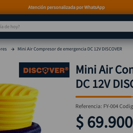
 de hoy?
TÉRMINOS MÁS BUSCADOS
ores
Mini Air Compresor de emergencia DC 12V DISCOVER
taladro
1
.
taladros pulidoras
2
.
Mini Air C
compresor
3
.
DC 12V DI
sierra circular
4
.
ruteadora
5
.
broca
6
.
Referencia
:
FY-004
Codi
hidrolavadora
7
.
$
69
.
900
rueda
8
.