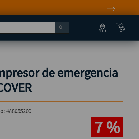
ompresor de emergencia
SCOVER
go:
488055200
7 %