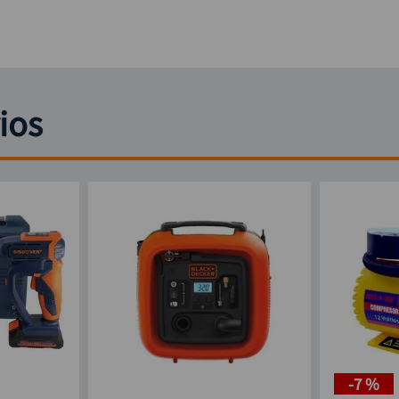
ios
-
7 %