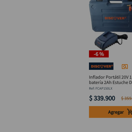
-
6 %
Inflador Portátil 20V 
batería 2Ah Estuche D
:
FCAP150LX
$
339
.
900
$
359
Agregar