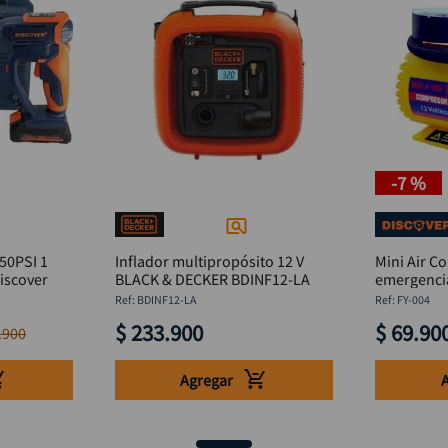
-
7 %
150PSI 1
Inflador multipropósito 12 V
Mini Air C
iscover
BLACK & DECKER BDINF12-LA
:
BDINF12-LA
:
FY-004
$
233
.
900
$
69
.
90
.
900
Agregar