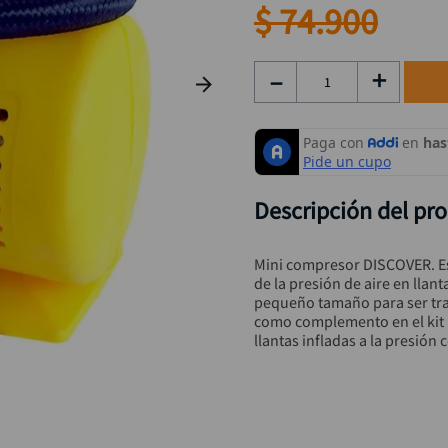
taladro inalámbrico
9
.
$
74
.
900
alicate
10
.
－
＋
Descripción del pr
Mini compresor DISCOVER. Es
de la presión de aire en llan
pequeño tamaño para ser tra
como complemento en el kit r
llantas infladas a la presión