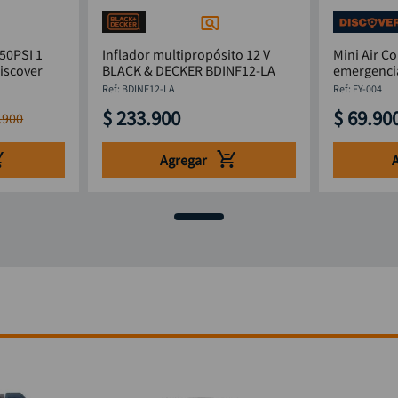
150PSI 1
Inflador multipropósito 12 V
Mini Air C
iscover
BLACK & DECKER BDINF12-LA
:
BDINF12-LA
:
FY-004
$
233
.
900
$
69
.
90
.
900
Agregar