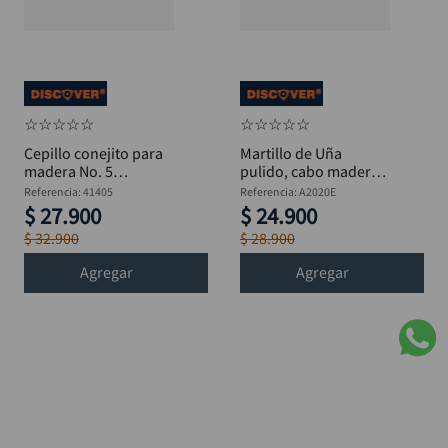
☆
☆
☆
☆
☆
☆
☆
☆
☆
☆
Cepillo conejito para
Martillo de Uña
madera No. 5
pulido, cabo madera
DISCOVER 138 mm
DISCOVER 27 mm
Referencia
:
41405
Referencia
:
A2020E
$
27
.
900
$
24
.
900
$
32
.
900
$
28
.
900
Agregar
Agregar