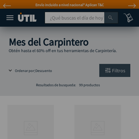
Envío incluido a nivel nacional* Aplican T&C
¿Qué buscas el día de hoy?
TÉRMINOS MÁS BUSCADOS
Mes del Carpintero
taladro
1
.
Obtén hasta el 60% off en tus herramientas de Carpintería.
taladros pulidoras
2
.
compresor
3
.
Filtros
Ordenar por
Descuento
llave
4
.
Resultados de busqueda:
99
productos
combo
5
.
ruteadora
6
.
broca
7
.
sierra circular
8
.
rueda
9
.