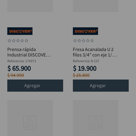
black decker
10
.
☆
☆
☆
☆
☆
☆
☆
☆
☆
☆
Prensa rápida
Fresa Acanalada U 2
Industrial DISCOVER
filos 3/4" con eje 1/4"
120 mm X 32"
DISCOVER
Referencia
:
174073
Referencia
:
N 237
$
65
.
900
$
19
.
900
$
94
.
990
$
25
.
800
Agregar
Agregar