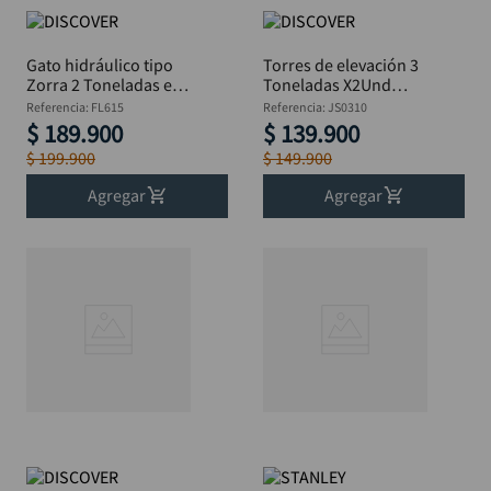
Gato hidráulico tipo
Torres de elevación 3
Zorra 2 Toneladas en
Toneladas X2Und
estuche DISCOVER
DISCOVER
Referencia
:
FL615
Referencia
:
JS0310
$
189
.
900
$
139
.
900
$
199
.
900
$
149
.
900
Agregar
Agregar