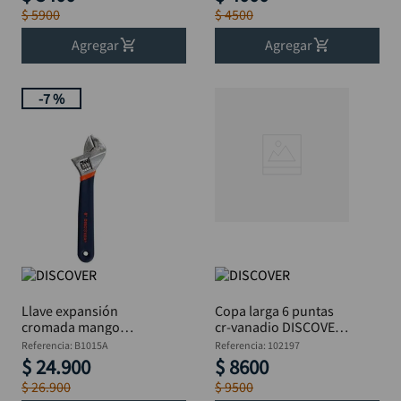
$
5900
$
4500
Agregar
Agregar
-
7 %
Llave expansión
Copa larga 6 puntas
cromada mango
cr-vanadio DISCOVER
aislado DISCOVER 8"
1/2"x17mm"
Referencia
:
B1015A
Referencia
:
102197
$
24
.
900
$
8600
$
26
.
900
$
9500