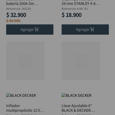
batería 200A 3m
29 mm STANLEY 4-88-
DISCOVER
751
Referencia
:
JN2220
Referencia
:
4-88-751
$
32
.
900
$
18
.
900
$
34
.
900
Agregar
Agregar
Inflador
Llave Ajustable 6"
multipropósito 12 V
BLACK & DECKER
BLACK & DECKER
BDHT81590