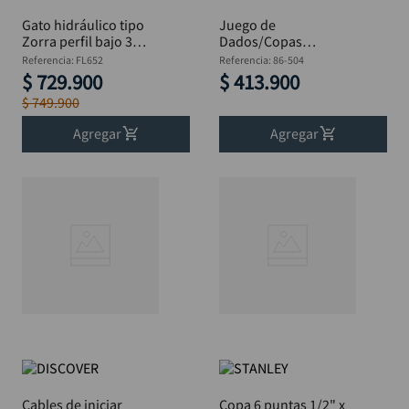
Gato hidráulico tipo
Juego de
Zorra perfil bajo 3
Dados/Copas
Toneladas DISCOVER
STANLEY 29 Piezas
Referencia
:
FL652
Referencia
:
86-504
1/2” Métrico – Ref. 86-
$
729
.
900
$
413
.
900
504
$
749
.
900
Agregar
Agregar
Cables de iniciar
Copa 6 puntas 1/2" x