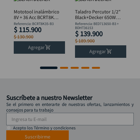
Mototool inalámbrico
Taladro Percutor 1/2"
8V + 36 Acc BCRT8K35
Black+Decker 650W
B&D
BED713650-B3 +
Referencia
:
BCRT8K35-B3
Referencia
:
BED713650-B3 +
$
115
.
900
Flexómetro
BDHT36153
$
139
.
900
$
130
.
900
$
189
.
900
Agregar
Agregar
Suscríbete a nuestro Newsletter
Se el primero en enterarte de nuestras ofertas, lanzamientos y
consejos para tu trabajo
Acepto los Término y condiciones
Suscribirme