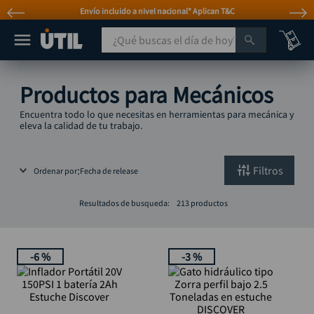
Envío incluido a nivel nacional* Aplican T&C
¿Qué buscas el día de hoy?
TÉRMINOS MÁS BUSCADOS
Productos para Mecánicos
taladro
1
.
Encuentra todo lo que necesitas en herramientas para mecánica y
taladros pulidoras
eleva la calidad de tu trabajo.
2
.
compresor
3
.
Filtros
Ordenar por
Fecha de release
llave
4
.
sierra circular
5
.
Resultados de busqueda:
213
productos
ruteadora
6
.
broca
7
.
-
6 %
-
3 %
hidrolavadora
8
.
rueda
9
.