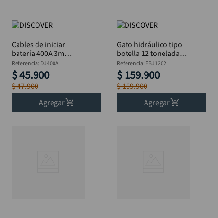
Cables de iniciar
Gato hidráulico tipo
batería 400A 3m
botella 12 toneladas
DISCOVER
DISCOVER
Referencia
:
DJ400A
Referencia
:
EBJ1202
$
45
.
900
$
159
.
900
$
47
.
900
$
169
.
900
Agregar
Agregar