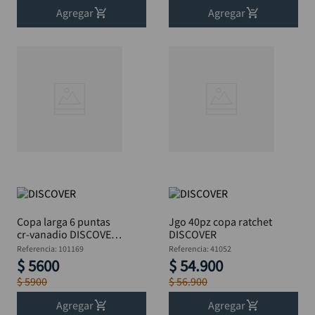
Agregar
Agregar
Copa larga 6 puntas
Jgo 40pz copa ratchet
cr-vanadio DISCOVER
DISCOVER
3/8"x14mm"
Referencia
:
101169
Referencia
:
41052
$
5600
$
54
.
900
$
5900
$
56
.
900
Agregar
Agregar