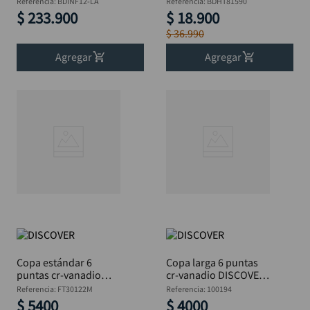
Referencia
:
BDINF12-LA
Referencia
:
BDHT81590
BDINF12-LA
$
233
.
900
$
18
.
900
$
36
.
990
Agregar
Agregar
Copa estándar 6
Copa larga 6 puntas
puntas cr-vanadio
cr-vanadio DISCOVER
DISCOVER 3/8"x22mm
1/4"x10mm"
Referencia
:
FT30122M
Referencia
:
100194
$
5400
$
4000