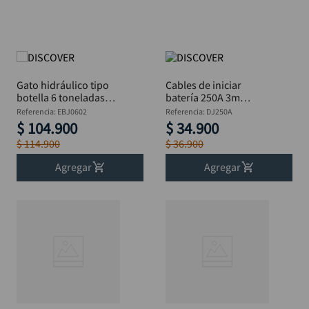
Gato hidráulico tipo
Cables de iniciar
botella 6 toneladas
batería 250A 3m
DISCOVER
DISCOVER
Referencia
:
EBJ0602
Referencia
:
DJ250A
$
104
.
900
$
34
.
900
$
114
.
900
$
36
.
900
Agregar
Agregar