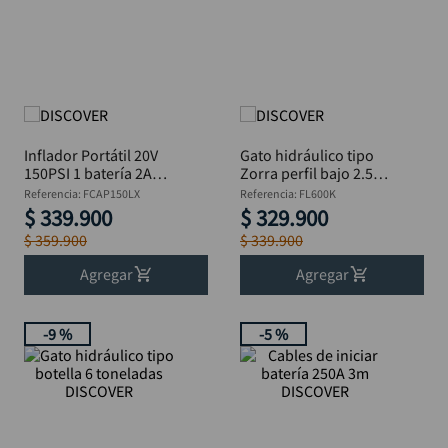
alicate
10
.
Inflador Portátil 20V
Gato hidráulico tipo
150PSI 1 batería 2Ah
Zorra perfil bajo 2.5
Estuche Discover
Toneladas en estuche
Referencia
:
FCAP150LX
Referencia
:
FL600K
DISCOVER
$
339
.
900
$
329
.
900
$
359
.
900
$
339
.
900
Agregar
Agregar
-
9 %
-
5 %