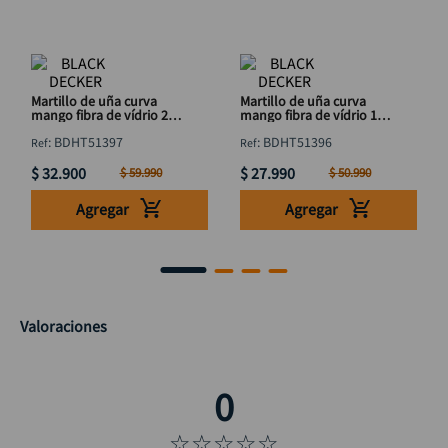
Martillo de uña curva
Martillo de uña curva
mango fibra de vídrio 20
mango fibra de vídrio 16
Onz BLACK & DECKER
Onz BLACK & DECKER
:
BDHT51397
:
BDHT51396
BDHT51397
BDHT51396
$
32
.
900
$
27
.
990
$
59
.
990
$
50
.
990
Agregar
Agregar
Valoraciones
☆
☆
☆
☆
☆