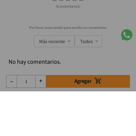
(0 comentarios)
Más reciente
Todos
No hay comentarios.
Agregar
－
＋
Suscríbete a nuestro Newsletter
Se el primero en enterarte de nuestras ofertas, lanzamientos y
consejos para tu trabajo