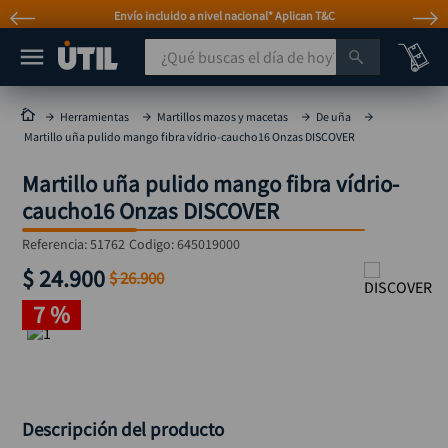
Envío incluido a nivel nacional* Aplican T&C
¿Qué buscas el día de hoy?
TÉRMINOS MÁS BUSCADOS
Herramientas
Martillos mazos y macetas
De uña
Martillo uña pulido mango fibra vídrio-caucho16 Onzas DISCOVER
taladro
1
.
Martillo uña pulido mango fibra vídrio-
taladros pulidoras
2
.
caucho16 Onzas DISCOVER
compresor
3
.
Referencia
:
51762
Codigo:
645019000
mototool
4
.
$
24
.
900
$
26
.
900
broca
5
.
7 %
sierra circular
6
.
llave impacto
7
.
hidrolavadora
8
.
alicate
9
.
Descripción del producto