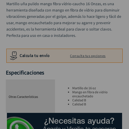
taladro inalámbrico
10
.
Martillo uña pulido mango fibra vídrio-caucho 16 Onzas, es una 
herramienta diseñada con mango en fibra de vídrio para disminuir 
vibraciónes generadas por el golpe, además lo hace ligero y fácil de 
usar, mango encauchetado para mejorar su agarre y prevenir 
accidentes, es la herramienta ideal para clavar o soltar clavos. 
Perfecta para uso en casa o instaladores.
Calcula tu envío
Consulta tus opciones
Especificaciones
Martillo de 16 oz
Mango en fibra de vidrio
encauchetado
Otras Características
Calidad B
Calidad B