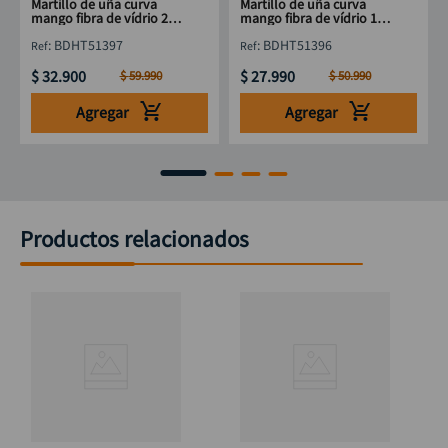
Martillo de uña curva
Martillo de uña curva
mango fibra de vídrio 20
mango fibra de vídrio 16
Onz BLACK & DECKER
Onz BLACK & DECKER
:
BDHT51397
:
BDHT51396
BDHT51397
BDHT51396
$
32
.
900
$
27
.
990
$
59
.
990
$
50
.
990
Agregar
Agregar
Productos relacionados