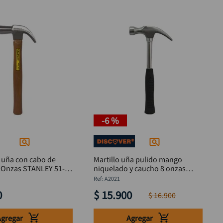
-
6 %
e uña con cabo de
Martillo uña pulido mango
STANLEY 51-
niquelado y caucho 8 onzas
DISCOVER
:
A2021
0
$
15
.
900
$
16
.
900
Agregar
Agregar