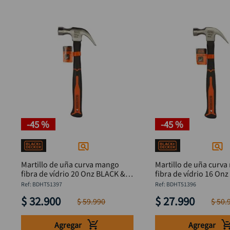
-
45 %
-
45 %
Martillo de uña curva mango
Martillo de uña curv
fibra de vídrio 20 Onz BLACK &
fibra de vídrio 16 On
DECKER BDHT51397
DECKER BDHT51396
:
BDHT51397
:
BDHT51396
$
32
.
900
$
27
.
990
$
59
.
990
$
50
.
Agregar
Agregar