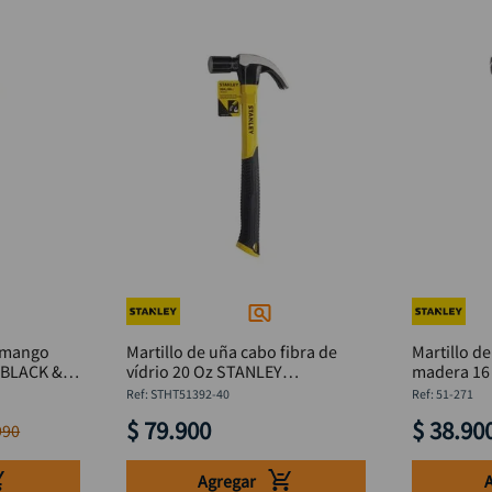
a mango
Martillo de uña cabo fibra de
Martillo d
z BLACK &
vídrio 20 Oz STANLEY
madera 16 Onzas 
STHT51392-40
271
:
STHT51392-40
:
51-271
$
79
.
900
$
38
.
90
990
Agregar