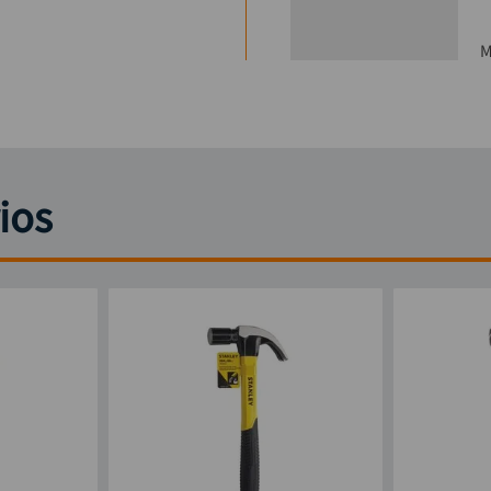
M
ios