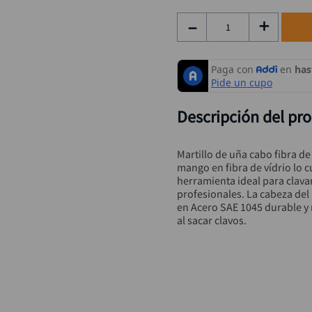
rueda
9
.
－
＋
alicate
10
.
Descripción del pr
Martillo de uña cabo fibra d
mango en fibra de vídrio lo cua
herramienta ideal para clavar
profesionales. La cabeza del 
en Acero SAE 1045 durable y r
al sacar clavos.