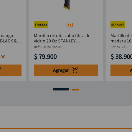
a mango
Martillo de uña cabo fibra de
Martillo d
z BLACK &
vídrio 20 Oz STANLEY
madera 16 Onzas 
STHT51392-40
271
:
STHT51392-40
:
51-271
$
79
.
900
$
38
.
90
990
Agregar