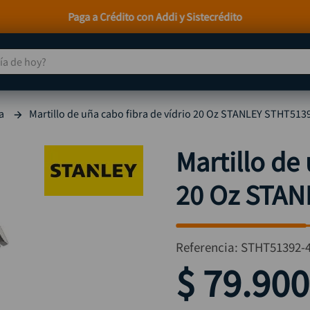
En
 de hoy?
TÉRMINOS MÁS BUSCADOS
a
Martillo de uña cabo fibra de vídrio 20 Oz STANLEY STHT513
taladro
1
.
taladros pulidoras
2
.
Martillo de 
compresor
3
.
20 Oz STAN
llave
4
.
sierra circular
5
.
ruteadora
6
.
Referencia
:
STHT51392-
broca
7
.
$
79
.
900
hidrolavadora
8
.