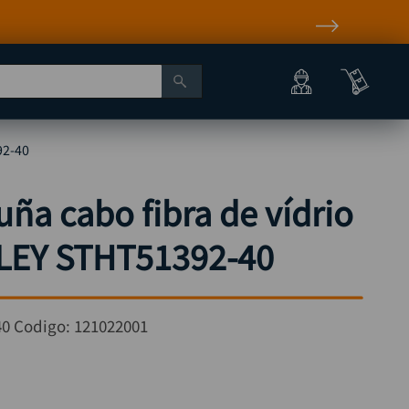
vío incluido a nivel nacional* Aplican T&C
92-40
uña cabo fibra de vídrio
LEY STHT51392-40
40
Codigo:
121022001