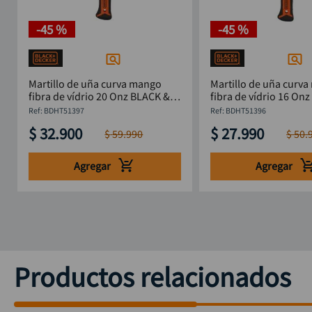
-
45 %
-
45 %
Martillo de uña curva mango
Martillo de uña curv
fibra de vídrio 20 Onz BLACK &
fibra de vídrio 16 On
DECKER BDHT51397
DECKER BDHT51396
:
BDHT51397
:
BDHT51396
$
32
.
900
$
27
.
990
$
59
.
990
$
50
.
Agregar
Agregar
Productos relacionados