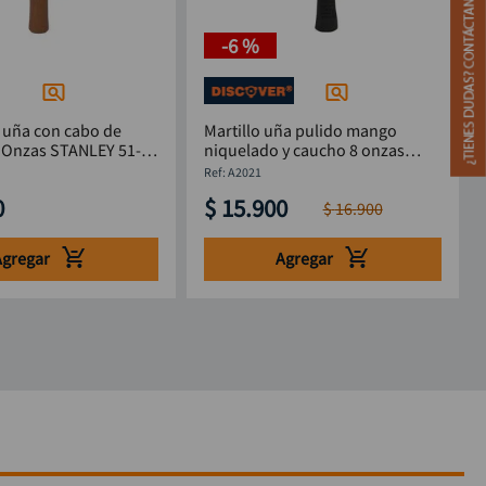
-
6 %
e uña con cabo de
Martillo uña pulido mango
STANLEY 51-
niquelado y caucho 8 onzas
DISCOVER
:
A2021
0
$
15
.
900
$
16
.
900
Agregar
Agregar