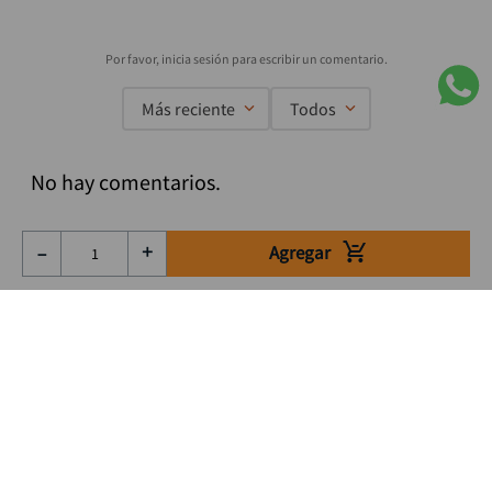
Más reciente
Todos
No hay comentarios.
Agregar
－
＋
Suscríbete a nuestro Newsletter
Se el primero en enterarte de nuestras ofertas, lanzamientos y
consejos para tu trabajo
Acepto los Término y condiciones
Suscribirme