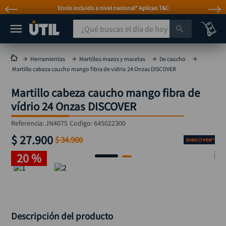
Envío incluido a nivel nacional* Aplican T&C
¿Qué buscas el día de hoy?
TÉRMINOS MÁS BUSCADOS
Herramientas
Martillos mazos y macetas
De caucho
Martillo cabeza caucho mango fibra de vídrio 24 Onzas DISCOVER
taladro
1
.
Martillo cabeza caucho mango fibra de
taladros pulidoras
2
.
vídrio 24 Onzas DISCOVER
compresor
3
.
Referencia
:
JN4075
Codigo:
645022300
broca
4
.
$
27
.
900
$
34
.
900
sierra circular
5
.
20 %
hidrolavadora
6
.
ruteadora
7
.
mototool
8
.
taladro inalámbrico
Descripción del producto
9
.