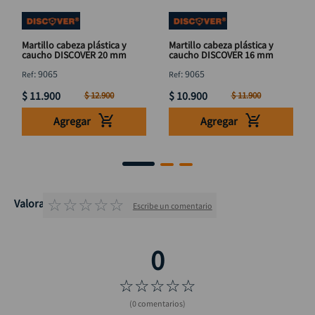
Martillo cabeza plástica y
Martillo cabeza plástica y
caucho DISCOVER 20 mm
caucho DISCOVER 16 mm
:
9065
:
9065
$
11
.
900
$
10
.
900
$
12
.
900
$
11
.
900
Agregar
Agregar
☆
☆
☆
☆
☆
Valoraciones
Escribe un comentario
☆
☆
☆
☆
☆
(0 comentarios)